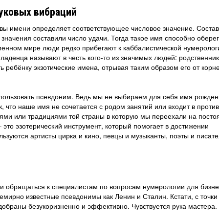
уковых вибраций
квы имени определяет соответствующее числовое значение. Соста
 значения составили число удачи. Тогда такое имя способно оберег
еменном мире люди редко прибегают к каббалистической нумеролог
аденца называют в честь кого-то из значимых людей: родственник
ь ребёнку экзотические имена, отрывая таким образом его от корн
спользовать псевдоним. Ведь мы не выбираем для себя имя рожден
к, что наше имя не сочетается с родом занятий или входит в проти
ями или традициями той страны в которую мы переехали на посто
 это эзотерический инструмент, который помогает в достижении
ьзуются артисты цирка и кино, певцы и музыканты, поэты и писате
и обращаться к специалистам по вопросам нумерологии для бизне
семирно известные псевдонимы как Ленин и Сталин. Кстати, с точки
добраны безукоризненно и эффективно. Чувствуется рука мастера.