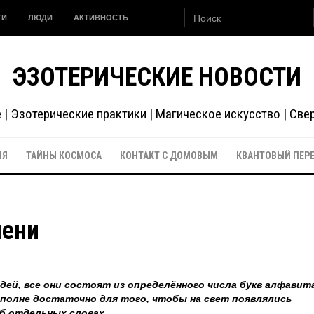
ГИ
ЛЮДИ
АКТИВНОСТЬ
ЭЗОТЕРИЧЕСКИЕ НОВОСТИ
| Эзотерические практики | Магическое искусство | Св
ИЯ
ТАЙНЫ КОСМОСА
КОНТАКТ С ДОМОВЫМ
КВАНТОВЫЙ ПЕР
мени
ей, все они состоят из определённого числа букв алфавита
вполне достаточно для того, чтобы на свет появлялись
об отдельных словах.