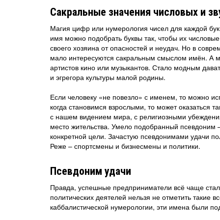
Сакральные значения числовых и зв
Магия цифр или нумерология чисел для каждой бу
имя можно подобрать буквы так, чтобы их числовые
своего хозяина от опасностей и неудач. Но в совр
мало интересуются сакральным смыслом имён. А мл
артистов кино или музыкантов. Стало модным дават
и эгрегора культуры малой родины.
Если человеку «не повезло» с именем, то можно и
когда становимся взрослыми, то может оказаться та
с нашем видением мира, с религиозными убеждени
место жительства. Умело подобранный псевдоним –
конкретной цели. Зачастую псевдонимами удачи пол
Реже – спортсмены и бизнесмены и политики.
Псевдоним удачи
Правда, успешные предприниматели всё чаще стал
политических деятелей нельзя не отметить такие в
каббалистической нумерологии, эти имена были по