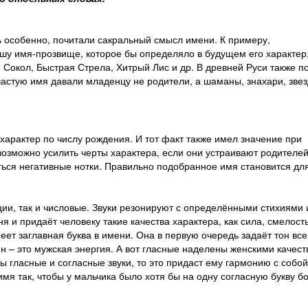
ь особенно, почитали сакральный смысл имени. К примеру,
шу имя-прозвище, которое бы определяло в будущем его характер
 Сокол, Быстрая Стрела, Хитрый Лис и др. В древней Руси также п
ачастую имя давали младенцу не родители, а шаманы, знахари, зве
арактер по числу рождения. И тот факт также имел значение при
озможно усилить черты характера, если они устраивают родителей
иться негативные нотки. Правильно подобранное имя становится дл
ции, так и числовые. Звуки резонируют с определёнными стихиями 
я и придаёт человеку такие качества характера, как сила, смелость
еет заглавная буква в имени. Она в первую очередь задаёт тон все
н – это мужская энергия. А вот гласные наделены женскими качес
ы гласные и согласные звуки, то это придаст ему гармонию с собой
я так, чтобы у мальчика было хотя бы на одну согласную букву б