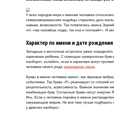
У всех народов мира к именам человека относилис
североамериканские индейцы старались дать малы
навыки, возможности. Так появлялись имена Зоркий
что «как назовёшь лодку, так она и поплывёт». И з
Характер по имени и дате рождения
Западные и восточные астрологи умею определять х
наречении ребёнка. С помощью нумерологии букв в
наоборот, ослабить, если в характере могут прояв
человека своего рода
талисманом удачи
.
Буквы в имени человека имеют, как звуковые вибра
событиями. Так буква «Р» резонирует со стихией огн
решительность, агрессивность. Важное значение им
комбинации букв. Согласные буквы несут энергию Я
Инь. Если у человека поровну в имени распределен
окружающим миром. Но всё-таки лучше подбирать им
у девочек наоборот.