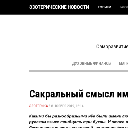
ЭЗОТЕРИЧЕСКИЕ НОВОСТИ
ТОПИКИ
БЛО
Саморазвитие 
ДУХОВНЫЕ ФИНАНСЫ
МАГ
Сакральный смысл и
/
ЭЗОТЕРИКА
8 НОЯБРЯ 2019, 12:14
Какими бы разнообразными нёе были имена люд
русском языке тридцать три буквы. И этого 
бесчисленные тома сочинений, не говоря уже 