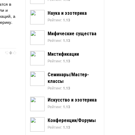
атся в
ли и
Наука и эзотерика
раций, а
Рейтинг:
1.13
ерику.
Мифические существа
Рейтинг:
1.13
0
Мистификации
Рейтинг:
1.13
Семинары/Мастер-
классы
Рейтинг:
1.13
Искусство и эзотерика
Рейтинг:
1.13
Конференции/Форумы
Рейтинг:
1.13