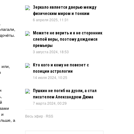
Зеркало является дверью между
физическим миром и тонким
6 апреля 2025, 11:31
,
олагали,
Можете не верить и я не сторонник
здочёты.
слепой веры, поэтому дождемся
премьеры
3 августа 2024, 18:53
Кто кого и кому не повезет с
 или,
позиции астрологии
я
14 июля 2024, 10:25
и
Пушкин не погиб на дуэли, а стал
,
писателем Александром Дюма
й
7 марта 2024, 00:29
твами
 и
Весь эфир
·
RSS
ольше, а