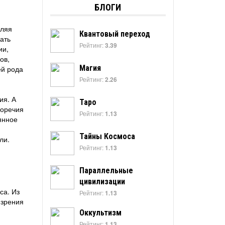
БЛОГИ
вляя
Квантовый переход
ать
Рейтинг:
3.39
ии,
ов,
Магия
ей рода
Рейтинг:
2.26
ия. А
Таро
воречия
Рейтинг:
1.13
янное
Тайны Космоса
ли.
Рейтинг:
1.13
Параллельные
цивилизации
са. Из
Рейтинг:
1.13
 зрения
Оккультизм
Рейтинг:
1.13