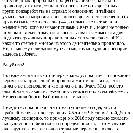
естественных природных процессов, либо сознательно
провоцируя их искусственно); и желание определённых
групп подзаработать на страхах и опасениях; и тайный
умысел части мировой элиты долгое довести человечество (в
прямом смысле этого слова) — до помешательства; но и
желание тех, кого называют силами Света и Любви не только
помешать всему этому, но и воспользоваться моментом для
поднятия духовных и нравственных сил человечества! И в
какой-то степени многое из этого дейсвительно произошло.
Но, к нашему величайшему счастью, самые худшие сценарии
удалось избежать.
Радуйтесь!
Но означает ли это, что теперь можно успокоиться и спокойно
вернуться к привычной в прошлом жизни, делая вид, что
ничего не произошло и что ничего и не будет. Мол, всё это
был обман и давайте дружно посмеёмся и обо всём забудем…
Ничего подобного. Всё только начинается…
Не ждите спокойствия ни от наступившего года, ни, по
крайней мере, от последующих 3-5-ти лет! Если всё пойдёт по
лучшему сценарию, то примерно к 2018 году можно ожидать
наступление стабильности и определённости: в этом случае
нас ждут гигантские положительные перемены, включая