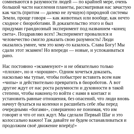
сомневаются в разумности людей — по крайней мере, очень
большой части населения планеты, рассматривая нас зачастую
как часть (притом — далеко не лучшую) природной системы
Земли, проще говоря — как животных или вообще, как нечто
сходное с биороботами. В доказательство этого и был
придуман грандиозный эксперимент под названием «конец
света». Поздравляю всех! Эксперимент провалился и
человечество смогло доказать свою разумность! Люди
оказались умнее, чем это кому-то казалось. Слава Богу! Мы
сдали этот экзамен! Но впереди — новые, и успокаиваться
рано.
Нас постоянно «экзаменуют» и не обязательно только
«плохие», но и «хорошие». Одним хочеться доказать,
насколько мы тупые, чтобы побыстрее вставить всем нам
«чипы» и действительно превратить в биороботов. А вот
другие ждут от нас роста разумности и духовности в такой
степени, чтобы наконец-то войти с нами в контакт и
установить равные отношения, без опасений, что люди вновь
начнут бухаться на коленки и расшибать себе лбы перед
очередными «богами», совершенно не понимая, что им
говорят и что от них ждут. Мы сделали Первый Шаг и это
колоссально важно! Так давайте не будем останавливаться и
продолжим своё движение вперёд!»