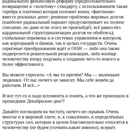
радикальную финансовую реформу (предположительно-
возвращение к «золотому» стандарту, с использованием также
серебра и платины) которая положит конец «фантикам»
вместо реальных денег; решение проблемы мировых долгов
(наиболее радикальный вариант предусматривает их полное
списание, но даже если этого не произойдёт, всё равно-без
кардинальной структуриализации долгов не обойтись);
глобальные перемены и в системах управления и контроля,
как корпораций и банков, так и целых государств. Очень
серьёзные преобразования ждёт и ООН — либо она также
подвергнется решительной реорганизации, либо вообще
человечеству впору подумать о создании чего-то нового и
более эффективного.
Вы можете спросить: «А мы то причём? Мы — маленькие
людишки. От нас ничего не зависит. Мы себе живём да
работаем. И всё...»
И вот тут-то и надо вспомнить и понять, а что же произошло в
прошедшие Декабрьские дни?!
Давайте поговорим на чистоту, ничего не скрывая. Очень
многие и в мировой элите, и, к сожалению, в определённых
структурах сил, которые в целом благожелательно относятся к
человечеству (не будем уточнять-какие именно), всерьёз