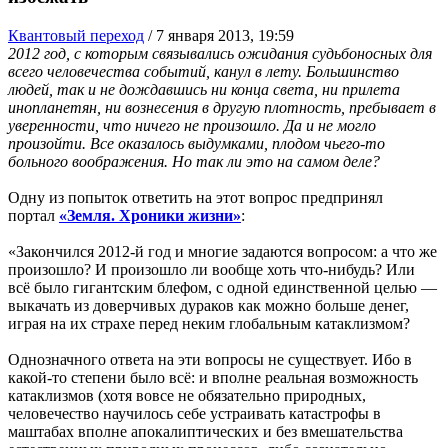
Квантовый переход
/
7 января 2013, 19:59
2012 год, с которым связывались ожидания судьбоносных для
всего человечества событий, канул в лету. Большинство
людей, так и не дождавшись ни конца света, ни прилета
инопланетян, ни вознесения в другую плотность, пребывает в
уверенности, что ничего не произошло. Да и не могло
произойти. Все оказалось выдумками, плодом чьего-то
больного воображения. Но так ли это на самом деле?
Одну из попыток ответить на этот вопрос предпринял
портал
«Земля. Хроники жизни»
:
«Закончился 2012-й год и многие задаются вопросом: а что же
произошло? И произошло ли вообще хоть что-нибудь? Или
всё было гигантским блефом, с одной единственной целью —
выкачать из доверчивых дураков как можно больше денег,
играя на их страхе перед неким глобальным катаклизмом?
Однозначного ответа на эти вопросы не существует. Ибо в
какой-то степени было всё: и вполне реальная возможность
катаклизмов (хотя вовсе не обязательно природных,
человечество научилось себе устраивать катастрофы в
маштабах вполне апокалиптических и без вмешательства