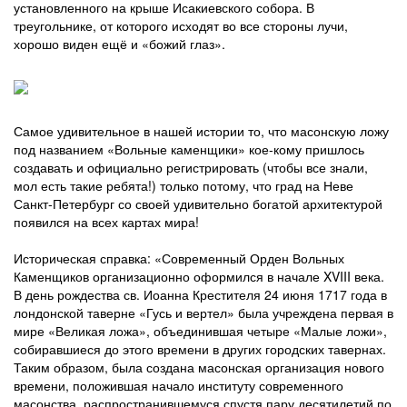
установленного на крыше Исакиевского собора. В
треугольнике, от которого исходят во все стороны лучи,
хорошо виден ещё и «божий глаз».
Самое удивительное в нашей истории то, что масонскую ложу
под названием «Вольные каменщики» кое-кому пришлось
создавать и официально регистрировать (чтобы все знали,
мол есть такие ребята!) только потому, что град на Неве
Санкт-Петербург со своей удивительно богатой архитектурой
появился на всех картах мира!
Историческая справка: «Современный Орден Вольных
Каменщиков организационно оформился в начале XVIII века.
В день рождества св. Иоанна Крестителя 24 июня 1717 года в
лондонской таверне «Гусь и вертел» была учреждена первая в
мире «Великая ложа», объединившая четыре «Малые ложи»,
собиравшиеся до этого времени в других городских тавернах.
Таким образом, была создана масонская организация нового
времени, положившая начало институту современного
масонства, распространившемуся спустя пару десятилетий по