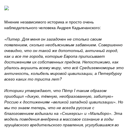
Мнение независимого историка и просто очень
наблюдательного человека Андрея Кадыкчанского:
«Питер. Для меня он загадочен не столько своим
появлением, сколько необъяснимым забвением. Совершенно
очевидно, что он такой же допотопный, античный город,
как и все те города, которые Европа приписывает
достижениям их собственных предков. Непостижимо, как
удалось внушить всему миру, что всё Средиземноморье это
античность, колыбель мировой цивилизации, а Петербургу
всего каких то триста лет?
Историки утверждают, что Пётр I таким образом
приобщил «дикую, тёмную, необразованную, забитую»
Россию к достижениям «великой западной цивилизации». Но
мы то знаем теперь, что не всегда русские с
благоговением вздыхали на «Сникерсы» и «Мальборо». Эта
модель поведения внедрена в массовое сознание в годы
хрущёвского вредительского правления, усугубившаяся во