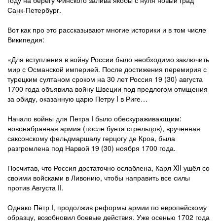
году на берегу Финского залива якобы с нуля новый град
Санк-Петербург.
Вот как про это рассказывают многие историки и в том числе
Википедия:
«Для вступления в войну России было необходимо заключить
мир с Османской империей. После достижения перемирия с
турецким султаном сроком на 30 лет Россия 19 (30) августа
1700 года объявила войну Швеции под предлогом отмщения
за обиду, оказанную царю Петру I в Риге…
Начало войны для Петра I было обескураживающим:
новонабранная армия (после бунта стрельцов), врученная
саксонскому фельдмаршалу герцогу де Кроа, была
разгромлена под Нарвой 19 (30) ноября 1700 года.
Посчитав, что Россия достаточно ослаблена, Карл XII ушёл со
своими войсками в Ливонию, чтобы направить все силы
против Августа II.
Однако Пётр I, продолжив реформы армии по европейскому
образцу, возобновил боевые действия. Уже осенью 1702 года