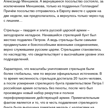
Александр Меншиков. А вернувшееся посольство состояло, за
исключением Меншикова, только из подданных Голландии!
Причём посольство отправилось в Европу вместе с царем на
две недели, как предполагалось, а вернулось только через год
с лишним…
Стрельцы – гвардия и элита русской царской армии –
заподозрили неладное. Начавшийся стрелецкий бунт был
жестоко подавлен Петром. А ведь стрельцы были самыми
продвинутыми и боеспособными военными соединениями,
верно служившими русским царям. Стрельцами становились
по наследству, что свидетельствует о высочайшем уровне этих
подразделений.
Характерно, что масштабы уничтожения стрельцов были
более глобальны, чем по версии официальных источников. В
то время численность стрельцов достигала 20 тысяч человек,
а после усмирения стрелецкого бунта правительством Петра I
российская армия осталась без пехоты, после чего был
произведен новый набор рекрутов и полное
переформирование действующей армии. Примечательным
фактом является и то, что в честь подавления стрелецкого
бунта была выпущена памятная медаль с надписями на