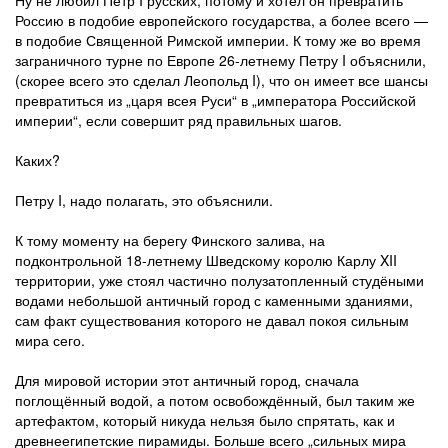
Ну не любил Пётр I русских, потому и хотел он превратить
Россию в подобие европейского государства, а более всего —
в подобие Священной Римской империи. К тому же во время
заграничного турне по Европе 26-летнему Петру I объяснили,
(скорее всего это сделал Леопольд I), что он имеет все шансы
превратиться из „царя всея Руси“ в „императора Российской
империи“, если совершит ряд правильных шагов.
Каких?
Петру I, надо полагать, это объяснили.
К тому моменту на берегу Финского залива, на
подконтрольной 18-летнему Шведскому королю Карлу XII
территории, уже стоял частично полузатопленный студёными
водами небольшой античный город с каменными зданиями,
сам факт существования которого не давал покоя сильным
мира сего.
Для мировой истории этот античный город, сначала
поглощённый водой, а потом освобождённый, был таким же
артефактом, который никуда нельзя было спрятать, как и
древнеегипетские пирамиды. Больше всего „сильных мира