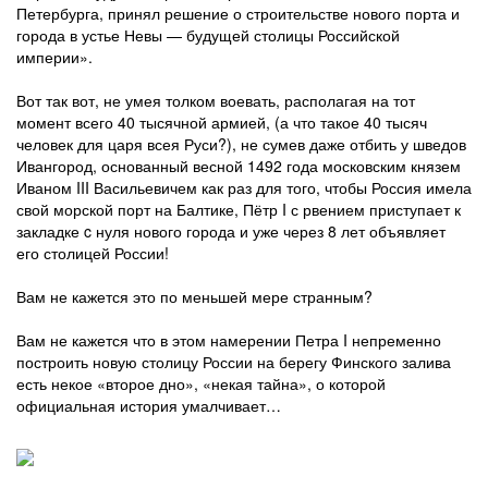
Петербурга, принял решение о строительстве нового порта и
города в устье Невы — будущей столицы Российской
империи».
Вот так вот, не умея толком воевать, располагая на тот
момент всего 40 тысячной армией, (а что такое 40 тысяч
человек для царя всея Руси?), не сумев даже отбить у шведов
Ивангород, основанный весной 1492 года московским князем
Иваном III Васильевичем как раз для того, чтобы Россия имела
свой морской порт на Балтике, Пётр I с рвением приступает к
закладке c нуля нового города и уже через 8 лет объявляет
его столицей России!
Вам не кажется это по меньшей мере странным?
Вам не кажется что в этом намерении Петра I непременно
построить новую столицу России на берегу Финского залива
есть некое «второе дно», «некая тайна», о которой
официальная история умалчивает…