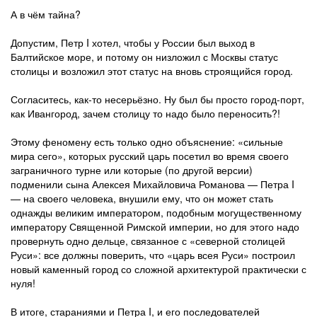
А в чём тайна?
Допустим, Петр I хотел, чтобы у России был выход в
Балтийское море, и потому он низложил с Москвы статус
столицы и возложил этот статус на вновь строящийся город.
Согласитесь, как-то несерьёзно. Ну был бы просто город-порт,
как Ивангород, зачем столицу то надо было переносить?!
Этому феномену есть только одно объяснение: «сильные
мира сего», которых русский царь посетил во время своего
заграничного турне или которые (по другой версии)
подменили сына Алексея Михайловича Романова — Петра I
— на своего человека, внушили ему, что он может стать
однажды великим императором, подобным могущественному
императору Священной Римской империи, но для этого надо
провернуть одно дельце, связанное с «северной столицей
Руси»: все должны поверить, что «царь всея Руси» построил
новый каменный город со сложной архитектурой практически с
нуля!
В итоге, стараниями и Петра I, и его последователей