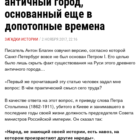
античный город,
основанный еще в
допотопные времена
/
ЗАГАДКИ ИСТОРИИ
2 НОЯБРЯ 2017, 22:16
Писатель Антон Благин озвучил версию, согласно которой
Санкт-Петербург вовсе не был основан Петром I. Его целью
было лишь скрыть факт существования на Руси этого древнего
античного города…
«Первый же прочитавший эту статью человек задал мне
вопрос: В чём практический смысл сего труда?
В качестве ответа на этот вопрос, я приведу слова Петра
Столыпина (1862-1911), убитого в Киеве и занимавшего в
последние годы своей жизни должность председателя Совета
министров Российской империи. Он сказал так:
«Народ, не знающий своей истории, есть навоз, на
котором произрастают другие народы»
.