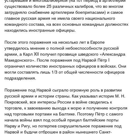
устаревшей и многокалиберной (на тот период в артиллерии
существовало более 25 различных калибров, что во многом
затрудняло снабжение артиллерии боеприпасами) и самое
главное русская армия не имела своего национального
командного состава, на всех основных командных должностях
находились иностранные офицеры.
После этого поражения на несколько лет в Европе
утвердилось мнение о полной небоеспособности русской
армии, а Карл XII получил прозвище шведского «Александра
Македонского». После поражения под Нарвой Пётр I
ограничил количество иностранных офицеров в войсках. Они
могли составлять лишь 1/3 от общей численности офицеров
подразделения.
Поражение под Нарвой сыграло огромную роль в развитии
русской армии и истории страны. Как указывал историк М. Н.
Покровский, все интересы России в войне сводились к
торговле, к завоеванию выхода к морю и получению контроля
над торговыми портами на Балтике. Поэтому Пётр с самого
начала войны взял под особый прицел балтийские порты
Нарву и Ригу, но потерпев сокрушительное поражение под
Нарвой и будучи отброшен в район нынешнего Санкт-