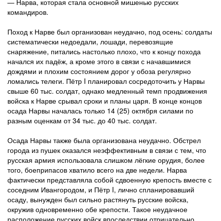
— Нарва, которая стала основной мишенью русских
командиров.
Поход к Нарве был организован неудачно, под осень: солдаты
систематически недоедали, лошади, перевозящие
снаряжение, питались настолько плохо, что к концу похода
начался их падёж, а кроме этого в связи с начавшимися
дождями и плохим состоянием дорог у обоза регулярно
ломались телеги. Пётр I планировал сосредоточить у Нарвы
свыше 60 тыс. солдат, однако медленный темп продвижения
войска к Нарве срывал сроки и планы царя. В конце концов
осада Нарвы началась только 14 (25) октября силами по
разным оценкам от 34 тыс. до 40 тыс. солдат.
Осада Нарвы также была организована неудачно. Обстрел
города из пушек оказался неэффективным в связи с тем, что
русская армия использовала слишком лёгкие орудия, более
того, боеприпасов хватило всего на две недели. Нарва
фактически представляла собой сдвоенную крепость вместе с
соседним Ивангородом, и Пётр I, лично спланировавший
осаду, вынужден был сильно растянуть русские войска,
окружив одновременно обе крепости. Такое неудачное
расположение русских войск впоследствии отрицательно