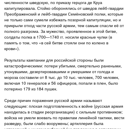
численности шведскую, по приказу герцога де Круа
капитулировала. Стойко оборонялись от шведов лейб-гвардии
Преображенский и лейб-гвардии Семёновский полки, которые
не только сами сумели избежать позорной капитуляции, но и
прикрыли отход части русской армии, тем самым спасли её от
полного разгрома. За мужество, проявленное в этой битве,
солдаты полка в 1700—1740 гг. носили красные чулки (в
память о том, что «в сей битве стояли они по колено в
крови»).
Результаты кампании для российской стороны были
катастрофическими: потери убитыми, смертельно ранеными,
утонувшими, дезертировавшими и умершими от голода и
мороза составили от 8 тыс. до 10 тыс. человек, 700 человек,
включая 10 генералов и 56 офицеров, попали в плен, было
потеряно 179 из 184 пушек.
Среди причин поражения русской армии называют
следующие: плохая подготовленность к войне (русская армия
находилась в стадии реорганизации) с сильным противником;
войска не умели воевать по правилам линейной тактики, вести
разведку, были слабо вооружены; артиллерия была