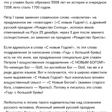
что у славян было обрезано 5508 лет их истории и очередное
7208 лето стало 1700 годом.
Пётр I также заменил славянское слово «новолетие» на
придуманное им «новогодие» («С новым Годом!»), а древний
русский праздник «Рождество Солнца», испокон веков
отмечаемый на Руси 25 декабря, через 3 дня после зимнего
солнцестояния, он заменил на праздник «Рождество Христа».
Если вдуматься в слова «С новым Годом!», то эти слова
поздравления (и написание слова «Год» с большой буквы)
есть не что иное, как придуманное специально для славян
Петром I кощунственное поздравление «С НОВЫМ БОГОМ!»
По-немецки Бог — Gott, по-английски Бог — God, так же и в
ряде других языков. Вот и получается, что в широко известное
ныне выражение «С Новым Годом!» был изначально вложен
кощунственный смысл — «С Новым Богом!» (взамен старого
бога, славянского — Ярилы!). Потому и писалось это слово
«Год» с большой буквы!
Любопытна и логика такого издевательства над сознанием
русского человека. Исконный зимний русский праздник