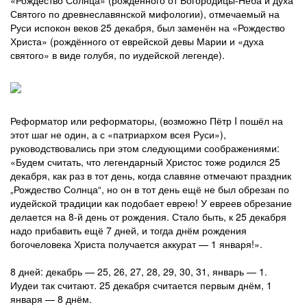
«Рождество Солнца» (рождённого от Богородицы-Неба и духа
Святого по древнеславянской мифологии), отмечаемый на
Руси испокон веков 25 декабря, был заменён на «Рождество
Христа» (рождённого от еврейской девы Марии и «духа
святого» в виде голубя, по иудейской легенде).
Реформатор или реформаторы, (возможно Пётр I пошёл на
этот шаг не один, а с «патриархом всея Руси»),
руководствовались при этом следующими соображениями:
«Будем считать, что легендарный Христос тоже родился 25
декабря, как раз в тот день, когда славяне отмечают праздник
„Рождество Солнца“, но он в тот день ещё не был обрезан по
иудейской традиции как подобает еврею! У евреев обрезание
делается на 8-й день от рождения. Стало быть, к 25 декабря
надо прибавить ещё 7 дней, и тогда днём рождения
богочеловека Христа получается аккурат — 1 января!».
8 дней: декабрь — 25, 26, 27, 28, 29, 30, 31, январь — 1.
Иудеи так считают. 25 декабря считается первым днём, 1
января — 8 днём.