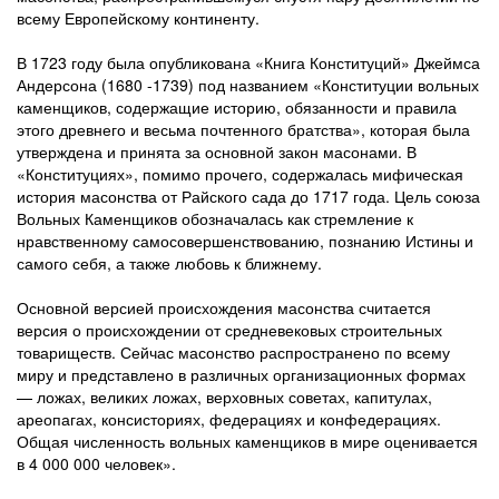
всему Европейскому континенту.
В 1723 году была опубликована «Книга Конституций» Джеймса
Андерсона (1680 -1739) под названием «Конституции вольных
каменщиков, содержащие историю, обязанности и правила
этого древнего и весьма почтенного братства», которая была
утверждена и принята за основной закон масонами. В
«Конституциях», помимо прочего, содержалась мифическая
история масонства от Райского сада до 1717 года. Цель союза
Вольных Каменщиков обозначалась как стремление к
нравственному самосовершенствованию, познанию Истины и
самого себя, а также любовь к ближнему.
Основной версией происхождения масонства считается
версия о происхождении от средневековых строительных
товариществ. Сейчас масонство распространено по всему
миру и представлено в различных организационных формах
— ложах, великих ложах, верховных советах, капитулах,
ареопагах, консисториях, федерациях и конфедерациях.
Общая численность вольных каменщиков в мире оценивается
в 4 000 000 человек».