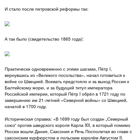
И стало после петровской реформы так:
А так было (свидетельство 1865 года):
Практически одновременно с этими шагами, Пётр I,
вернувшись из «Великого посольства», начал готовиться к
войне со Швецией. Воевать предстояло и за выход России к
Балтийскому морю, и за будущий титул императора
Российской империи, который Пётр I обрёл в 1721 году по
завершению им 21-летней «Северной войны» со Швецией,
начатой в 1700 году.
Историческая справка: «В 1699 году был создан „Северный
союз“ против шведского короля Карла XII, в который помимо
России вошли Дания, Саксония и Речь Посполитая во главе с
саксонским курфюрстом и польским королём Августом II.