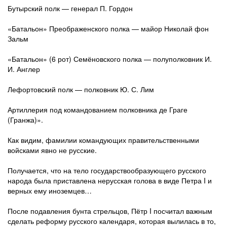
Бутырский полк — генерал П. Гордон
«Батальон» Преображенского полка — майор Николай фон
Зальм
«Батальон» (6 рот) Семёновского полка — полуполковник И.
И. Англер
Лефортовский полк — полковник Ю. С. Лим
Артиллерия под командованием полковника де Граге
(Гранжа)».
Как видим, фамилии командующих правительственными
войсками явно не русские.
Получается, что на тело государствообразующего русского
народа была приставлена нерусская голова в виде Петра I и
верных ему иноземцев…
После подавления бунта стрельцов, Пётр I посчитал важным
сделать реформу русского календаря, которая вылилась в то,