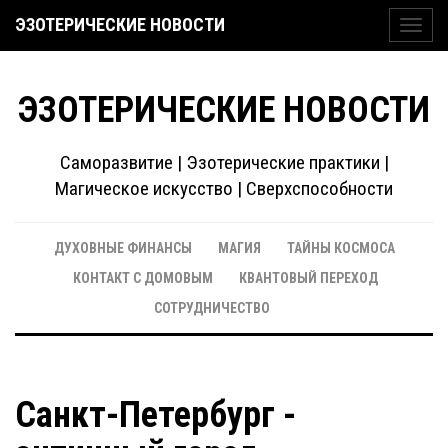
ЭЗОТЕРИЧЕСКИЕ НОВОСТИ
Toggl
navig
ЭЗОТЕРИЧЕСКИЕ НОВОСТИ
Саморазвитие | Эзотерические практики |
Магическое искусство | Сверхспособности
ДУХОВНЫЕ ФИНАНСЫ
МАГИЯ
ТАЙНЫ КОСМОСА
КОНТАКТ С ДОМОВЫМ
КВАНТОВЫЙ ПЕРЕХОД
СОТРУДНИЧЕСТВО
Санкт-Петербург -