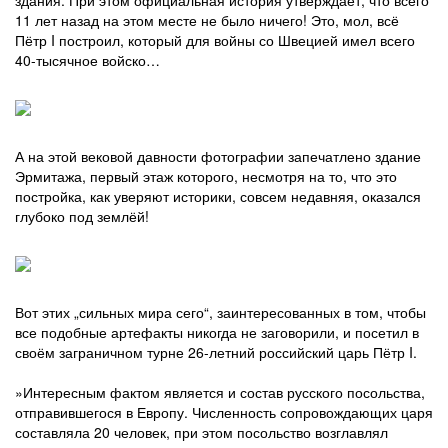
здания. При этом официальная история утверждает, что всего
11 лет назад на этом месте не было ничего! Это, мол, всё
Пётр I построил, который для войны со Швецией имел всего
40-тысячное войско…
А на этой вековой давности фотографии запечатлено здание
Эрмитажа, первый этаж которого, несмотря на то, что это
постройка, как уверяют историки, совсем недавняя, оказался
глубоко под землёй!
Вот этих „сильных мира сего“, заинтересованных в том, чтобы
все подобные артефакты никогда не заговорили, и посетил в
своём заграничном турне 26-летний российский царь Пётр I.
»Интересным фактом является и состав русского посольства,
отправившегося в Европу. Численность сопровождающих царя
составляла 20 человек, при этом посольство возглавлял