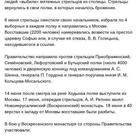
людей «выбили» мятежных стрельцов из столицы. Стрельцы
вернулись в свои полки, в которых началось брожение.
6 июня стрельцы сместили своих начальников, избрали по 4
выборных в каждом полку и направились к Москве.
Восставшие (2200 человек) намеревались возвести на престол
царевну Софью или, в случае её отказа, В. В. Голицына,
находившегося в ссылке.
Правительство направило против стрельцов Преображенский,
Семёновский, Лефортовский и Бутырский полки (около 4000
человек) и дворянскую конницу под командованием А. С.
Шеина, генерала П. Гордона и генерал-поручика князя И. М.
Кольцова-Мосальского.
14 июня после смотра на реке Ходынка полки выступили из
Москвы. 17 июня, опередив стрельцов, А. И. Репнин занял
Новоиерусалимский (Воскресенский) монастырь. 18 июня в 40
верстах к западу от Москвы восставшие были разбиты.
В бою у Воскресенского монастыря со стороны Правительства
участвовали: