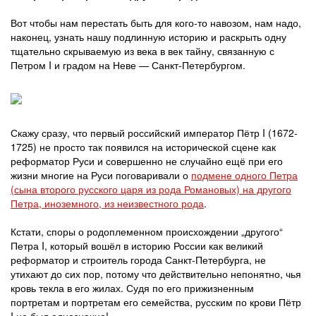
Вот чтобы нам перестать быть для кого-то навозом, нам надо,
наконец, узнать нашу подлинную историю и раскрыть одну
тщательно скрываемую из века в век тайну, связанную с
Петром I и градом на Неве — Санкт-Петербургом.
Скажу сразу, что первый российский император Пётр I (1672-
1725) не просто так появился на исторической сцене как
реформатор Руси и совершенно не случайно ещё при его
жизни многие на Руси поговаривали о
подмене одного Петра
(сына второго русского царя из рода Романовых) на другого
Петра, иноземного, из неизвестного рода
.
Кстати, споры о родоплеменном происхождении „другого“
Петра I, который вошёл в историю России как великий
реформатор и строитель города Санкт-Петербурга, не
утихают до сих пор, потому что действительно непонятно, чья
кровь текла в его жилах. Судя по его прижизненным
портретам и портретам его семейства, русским по крови Пётр