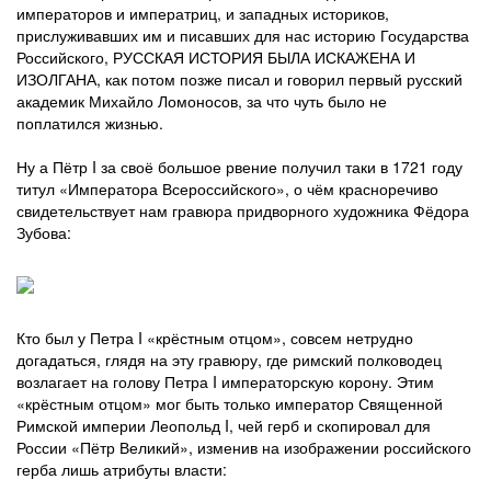
императоров и императриц, и западных историков,
прислуживавших им и писавших для нас историю Государства
Российского, РУССКАЯ ИСТОРИЯ БЫЛА ИСКАЖЕНА И
ИЗОЛГАНА, как потом позже писал и говорил первый русский
академик Михайло Ломоносов, за что чуть было не
поплатился жизнью.
Ну а Пётр I за своё большое рвение получил таки в 1721 году
титул «Императора Всероссийского», о чём красноречиво
свидетельствует нам гравюра придворного художника Фёдора
Зубова:
Кто был у Петра I «крёстным отцом», совсем нетрудно
догадаться, глядя на эту гравюру, где римский полководец
возлагает на голову Петра I императорскую корону. Этим
«крёстным отцом» мог быть только император Священной
Римской империи Леопольд I, чей герб и скопировал для
России «Пётр Великий», изменив на изображении российского
герба лишь атрибуты власти: