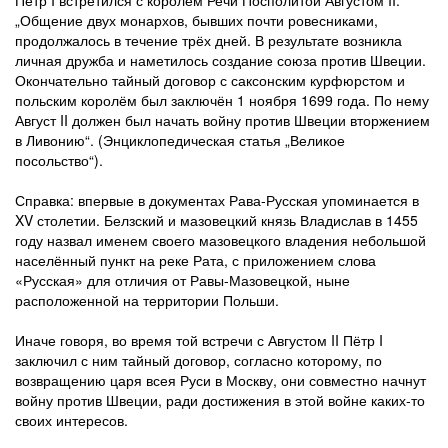
Пётр I встретился с королём Речи Посполитой Августом II.
„Общение двух монархов, бывших почти ровесниками,
продолжалось в течение трёх дней. В результате возникла
личная дружба и наметилось создание союза против Швеции.
Окончательно тайный договор с саксонским курфюрстом и
польским королём был заключён 1 ноября 1699 года. По нему
Август II должен был начать войну против Швеции вторжением
в Ливонию“. (Энциклопедическая статья „Великое
посольство“).
Справка: впервые в документах Рава-Русская упоминается в
XV столетии. Белзский и мазовецкий князь Владислав в 1455
году назвал именем своего мазовецкого владения небольшой
населённый пункт на реке Рата, с приложением слова
«Русская» для отличия от Равы-Мазовецкой, ныне
расположенной на территории Польши.
Иначе говоря, во время той встречи с Августом II Пётр I
заключил с ним тайный договор, согласно которому, по
возвращению царя всея Руси в Москву, они совместно начнут
войну против Швеции, ради достижения в этой войне каких-то
своих интересов.