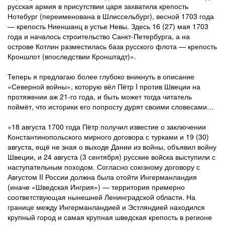
русская армия в присутствии царя захватила крепость
Нотебург (переименована в Шлиссельбург), весной 1703 года
— крепость Ниеншанц в устье Невы. Здесь 16 (27) мая 1703
года и началось строительство Санкт-Петербурга, а на
острове Котлин разместилась база русского флота — крепость
Кроншлот (впоследствии Кронштадт)».
Теперь я предлагаю более глубоко вникнуть в описание
«Северной войны», которую вёл Пётр I против Швеции на
протяжении аж 21-го года, и быть может тогда читатель
поймёт, что историки его попросту дурят своими словесами…
«18 августа 1700 года Пётр получил известие о заключении
Константинопольского мирного договора с турками и 19 (30)
августа, ещё не зная о выходе Дании из войны, объявил войну
Швеции, и 24 августа (3 сентября) русские войска выступили с
наступательным походом. Согласно союзному договору с
Августом II России должна была отойти Ингерманландия
(иначе «Шведская Ингрия») — территория примерно
соответствующая нынешней Ленинградской области. На
границе между Ингерманландией и Эстляндией находился
крупный город и самая крупная шведская крепость в регионе