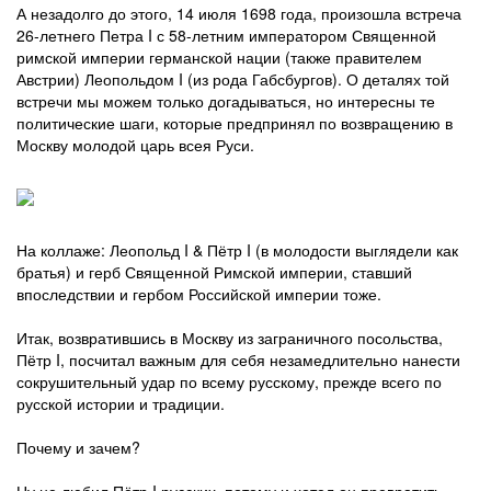
А незадолго до этого, 14 июля 1698 года, произошла встреча
26-летнего Петра I с 58-летним императором Священной
римской империи германской нации (также правителем
Австрии) Леопольдом I (из рода Габсбургов). О деталях той
встречи мы можем только догадываться, но интересны те
политические шаги, которые предпринял по возвращению в
Москву молодой царь всея Руси.
На коллаже: Леопольд I & Пётр I (в молодости выглядели как
братья) и герб Священной Римской империи, ставший
впоследствии и гербом Российской империи тоже.
Итак, возвратившись в Москву из заграничного посольства,
Пётр I, посчитал важным для себя незамедлительно нанести
сокрушительный удар по всему русскому, прежде всего по
русской истории и традиции.
Почему и зачем?