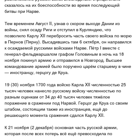
сказалось на их боеспособности во время последующей
битвы при Нарве.
Тем временем Август II, узнав о скором выходе Дании из
войны, снял осаду Риги и отступил в Курляндию, что
позволило Карлу XII перебросить часть своего войска по морю
в Пернов (Пярну). Высадившись там 6 октября, он направился
к осаждаемой русскими войсками Нарве. Пётр I вместе с
генерал-фельдмаршалом графом Головиным в ночь на 18
ноября покинул армию и отправился в Новгород. Высшее
командование армией было поручено царём старшему в чине
— иностранцу, герцогу де Круа.
19 (30) ноября 1700 года войско Карла XII численностью 25
тысяч человек нанесло русскому войску численностью по
разным оценкам от 34 до 40 тысяч человек тяжёлое
поражение в сражении под Нарвой. Герцог де Круа со своим
штабом, состоящим также из иностранцев, ещё до
решающего момента сражения сдался Карлу XII.
К 21 ноября (2 декабря) основная часть русской армии,
которая после всех потерь всё ещё превосходила по