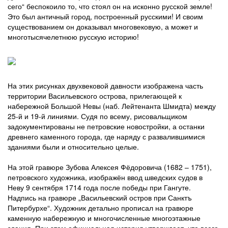
сего“ беспокоило то, что стоял он на исконно русской земле!
Это был античный город, построенный русскими! И своим
существованием он доказывал многовековую, а может и
многотысячелетнюю русскую историю!
На этих рисунках двухвековой давности изображена часть
территории Васильевского острова, прилегающей к
набережной Большой Невы (наб. Лейтенанта Шмидта) между
25-й и 19-й линиями. Судя по всему, рисовальщиком
задокументированы не петровские новостройки, а останки
древнего каменного города, где наряду с развалившимися
зданиями были и относительно целые.
На этой гравюре Зубова Алексея Фёдоровича (1682 – 1751),
петровского художника, изображён ввод шведских судов в
Неву 9 сентября 1714 года после победы при Гангуте.
Надпись на гравюре „Васильевский остров при Санктъ
Питербурхе“. Художник детально прописал на гравюре
каменную набережную и многочисленные многоэтажные