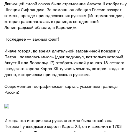
Движущей силой союза было стремление Августа II отобрать у
Швеции Лифляндию. За помощь он обещал России возврат
земель, прежде принадлежавших русским (Ингерманландии,
которая располагалась в границах сегодняшней
Ленинградской области, и Карелии)».
Последнее — важный факт!
Иначе говоря, во время длительной заграничной поездки у
Петра I появилась мысль (друг подкинул, вот только который,
Август II или Леопольд I?) отобрать силой у юного 18-летнего
шведского короля Карла XII ту часть земель, которая когда-то
давно, исторически принадлежала русским.
Современная географическая карта с указанием границы
России:
И когда эта исторически русская земля была отвоёвана
Петром I у шведского короля Карла XII, он и заложил в 1703