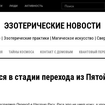
ГИ
ЛЮДИ
АКТИВНОСТЬ
ЭЗОТЕРИЧЕСКИЕ НОВОСТИ
| Эзотерические практики | Магическое искусство | Св
ИЯ
ТАЙНЫ КОСМОСА
КОНТАКТ С ДОМОВЫМ
КВАНТОВЫЙ ПЕР
я в стадии перехода из Пято
ствляет Переход в Шестую Расу. Раса это не цвет кожи, а уро