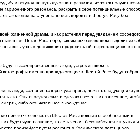
удьбу и вступая на путь духовного развития, человек получит воз
ние гармоничного резонанса, раскрыть в себе потенциальные спосо
али эволюции на ступень, то есть перейти в Шестую Расу без
своей жизненной драмы, и как растения перед увяданием сосредот
 и нынешняя Пятая Раса перед своим исчезновением выделит из се
очены все лучшие достижения прародителей, выражающиеся в сте
о будут высоконравственные люди, устремившиеся к
й катастрофы именно принадлежащие к Шестой Расе будут собран
и лишь люди, сознание которых уже принадлежит к следующей ступ
нять его. Они спасутся сами и сделают все от них зависящее, чтоб
 смерть, либо окончательное вырождение.
ие нового человечества Шестой Расы новыми способностями и
них будет чувствознание, то есть ясная, безошибочная интуиция и
ества произойдет путем раскрытия Космического потенциала,