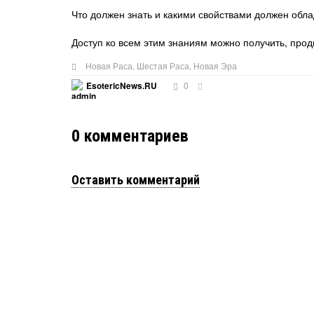
Что должен знать и какими свойствами должен обл
Доступ ко всем этим знаниям можно получить, про
Новая Раса
,
Шестая Раса
,
Новая Эра
0
EsotericNews.RU
0
комментариев
Оставить комментарий