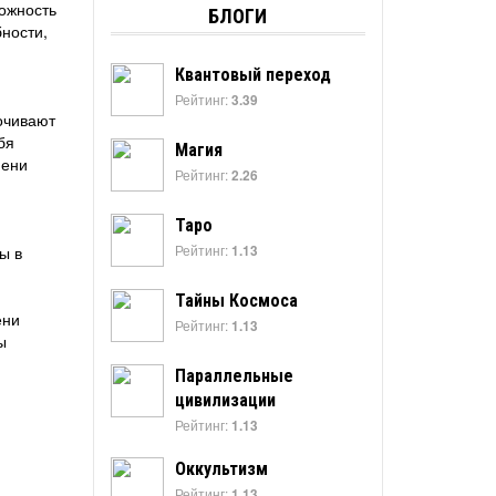
можность
БЛОГИ
бности,
Квантовый переход
Рейтинг:
3.39
очивают
бя
Магия
пени
Рейтинг:
2.26
Таро
Рейтинг:
ы в
1.13
Тайны Космоса
ени
Рейтинг:
1.13
ы
Параллельные
цивилизации
Рейтинг:
1.13
Оккультизм
Рейтинг:
1.13