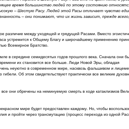
тоящее время большинство людей по этому состоянию относятс
высокую – Шестую Расу. Людей этой Расы отличает чувство еди
знанность – они понимают, что их жизнь зависит, прежде всего
ое различие между уходящей и грядущей Расами. Вместо эгоистич
 Раса устремится к Общему Благу и широчайшему применению при
елью Всемирное Братство.
мле в середине семидесятых годов прошлого века. Сначала они б
 времени их становится все больше. Люди Новой Эры, обладая
очень неуютно в современном мире, насквозь фальшивом и лицем
аю гибели. Об этом свидетельствуют практически все великие духов
все они обречены на неминуемую смерть в ходе катаклизмов Вел
рекрасном мире будет предоставлен каждому. Но, чтобы воспользо
ия и пройти через трансмутацию (процесс перехода из одной Рас