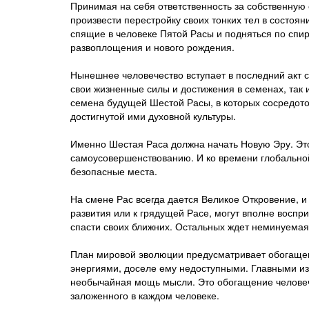
Принимая на себя ответственность за собственную с
произвести перестройку своих тонких тел в состоя
спящие в человеке Пятой Расы и подняться по спир
развоплощения и нового рождения.
Нынешнее человечество вступает в последний акт 
свои жизненные силы и достижения в семенах, так
семена будущей Шестой Расы, в которых сосредот
достигнутой ими духовной культуры.
Именно Шестая Раса должна начать Новую Эру. Эт
самоусовершенствованию. И ко времени глобально
безопасные места.
На смене Рас всегда дается Великое Откровение, 
развития или к грядущей Расе, могут вполне воспри
спасти своих ближних. Остальных ждет неминуемая
План мировой эволюции предусматривает обогащен
энергиями, доселе ему недоступными. Главными из 
необычайная мощь мысли. Это обогащение человеч
заложенного в каждом человеке.