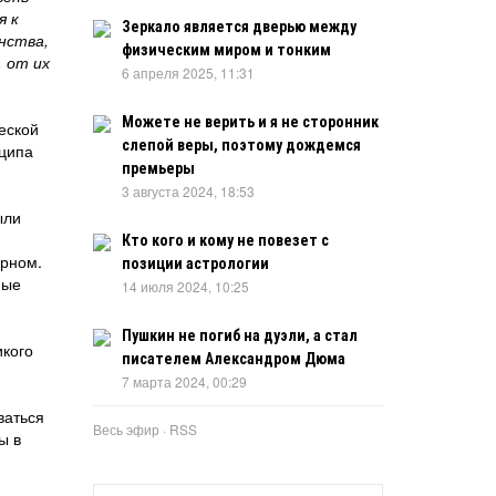
я к
Зеркало является дверью между
нства,
физическим миром и тонким
, от их
6 апреля 2025, 11:31
Можете не верить и я не сторонник
еской
слепой веры, поэтому дождемся
нципа
премьеры
3 августа 2024, 18:53
ыли
Кто кого и кому не повезет с
ерном.
позиции астрологии
ные
14 июля 2024, 10:25
Пушкин не погиб на дуэли, а стал
икого
писателем Александром Дюма
7 марта 2024, 00:29
ваться
Весь эфир
·
RSS
ы в