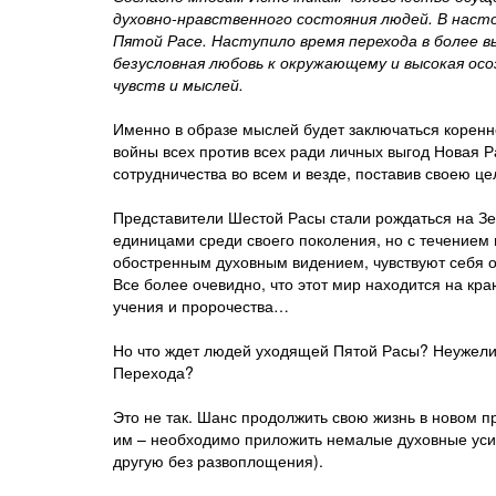
духовно-нравственного состояния людей. В нас
Пятой Расе. Наступило время перехода в более 
безусловная любовь к окружающему и высокая осо
чувств и мыслей.
Именно в образе мыслей будет заключаться коренн
войны всех против всех ради личных выгод Новая
сотрудничества во всем и везде, поставив своею ц
Представители Шестой Расы стали рождаться на Зе
единицами среди своего поколения, но с течением
обостренным духовным видением, чувствуют себя 
Все более очевидно, что этот мир находится на кр
учения и пророчества…
Но что ждет людей уходящей Пятой Расы? Неужели 
Перехода?
Это не так. Шанс продолжить свою жизнь в новом п
им – необходимо приложить немалые духовные усил
другую без развоплощения).