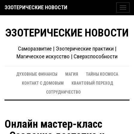
ЭЗОТЕРИЧЕСКИЕ НОВОСТИ
Toggl
navig
ЭЗОТЕРИЧЕСКИЕ НОВОСТИ
Саморазвитие | Эзотерические практики |
Магическое искусство | Сверхспособности
ДУХОВНЫЕ ФИНАНСЫ
МАГИЯ
ТАЙНЫ КОСМОСА
КОНТАКТ С ДОМОВЫМ
КВАНТОВЫЙ ПЕРЕХОД
СОТРУДНИЧЕСТВО
Онлайн мастер-класс