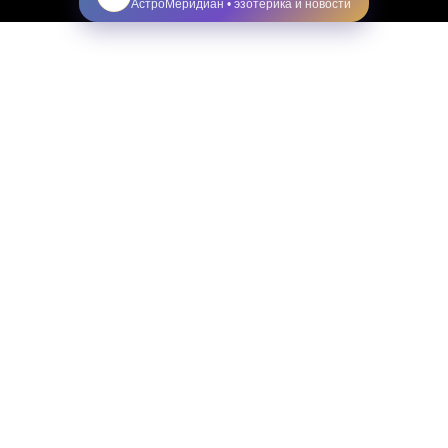
АстроМеридиан • эзотерика и новости