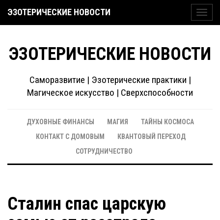
ЭЗОТЕРИЧЕСКИЕ НОВОСТИ
Toggl
navig
ЭЗОТЕРИЧЕСКИЕ НОВОСТИ
Саморазвитие | Эзотерические практики |
Магическое искусство | Сверхспособности
ДУХОВНЫЕ ФИНАНСЫ
МАГИЯ
ТАЙНЫ КОСМОСА
КОНТАКТ С ДОМОВЫМ
КВАНТОВЫЙ ПЕРЕХОД
СОТРУДНИЧЕСТВО
Сталин спас царскую