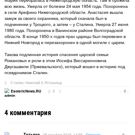
Мария перебралась в Нижегородскую область. Там и прожила
всю жизнь. Умерла от болезни 24 мая 1954 года. Похоронена
в селе Арефино Нижегородской области. Анастасия вышла
замуж за своего охранника, который сначала был в
подчинении у Троцкого, а затем – у Сталина. Умерла 27 июня
1980 года. Похоронена в Ванинском районе Волгоградской
области. В конце 1950-х годов прах царицы был перевезен в
Нижний Новгород и перезахоронен в одной могиле с царем.
Такова подлинная история спасения царской семьи
Романовых и роли в этом Иосифа Виссарионовича
Джугашвили (Пржевальского), который вошел в историю под
псевдонимом Сталин.
Сталин
,
Николай II
,
Ротшильд
0
EsotericNews.RU
0
4
комментария
Татьяна
28 декабря 2016, 14:55
Ответить
0