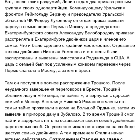
Вот, после таких раздумий, Ленин отдал два приказа разным
группам своих однопартийцев. Командующему Уральским
фронтом Рейнгольду Берзину и председателю Уральской
областной ЧК Федору Лукоянову он отдал приказ вывезти
царскую семью через Пермь в Москву, а председателю
Екатеринбургского совета Александру Белобородову приказал
расстрелять в Екатеринбурге двойников царя и членов его
семьи. Что и было сделано с крайней жестокостью. Отрезаные
головы двойников Николая Романова и его жены были
заспиртованы и вывезены эмиссарами Родшильда в США. А
царь с семьей был под усиленным конвоем перевезен через
Пермь сначала в Москву, а затем в Брест.
Там он поступил в полное распоряжение Троцкого. После
неудачного завершения переговоров в Бресте, Троцкий
объявил лозунг «Не мира, ни войны!», и вернулся с царской
семьей в Москву. В столице Николай Романов и члены его
семьи тайно проживали в доме на Большой Ордынке, затем их
вывезли в пригород дачу в Зубалово. В то время Троцкий смог
найти и задержать пять из оставшихся шести семей двойников
царственных особ. Он усиленно искал оставшуюся на свободе
шестую семью двойников. А тем временем Сталин начал
активно действовать.
Сотрудникам Сталина во главе с