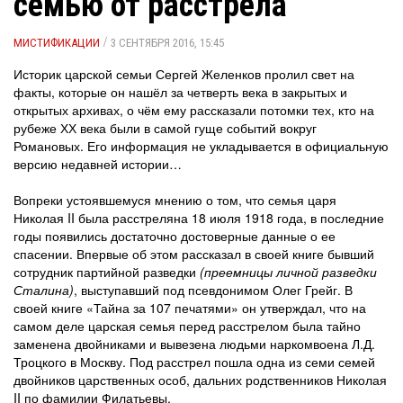
семью от расстрела
/
МИСТИФИКАЦИИ
3 СЕНТЯБРЯ 2016, 15:45
Историк царской семьи Сергей Желенков пролил свет на
факты, которые он нашёл за четверть века в закрытых и
открытых архивах, о чём ему рассказали потомки тех, кто на
рубеже ХХ века были в самой гуще событий вокруг
Романовых. Его информация не укладывается в официальную
версию недавней истории…
Вопреки устоявшемуся мнению о том, что семья царя
Николая II была расстреляна 18 июля 1918 года, в последние
годы появились достаточно достоверные данные о ее
спасении. Впервые об этом рассказал в своей книге бывший
сотрудник партийной разведки
(преемницы личной разведки
Сталина)
, выступавший под псевдонимом Олег Грейг. В
своей книге «Тайна за 107 печатями» он утверждал, что на
самом деле царская семья перед расстрелом была тайно
заменена двойниками и вывезена людьми наркомвоена Л.Д.
Троцкого в Москву. Под расстрел пошла одна из семи семей
двойников царственных особ, дальних родственников Николая
II по фамилии Филатьевы.