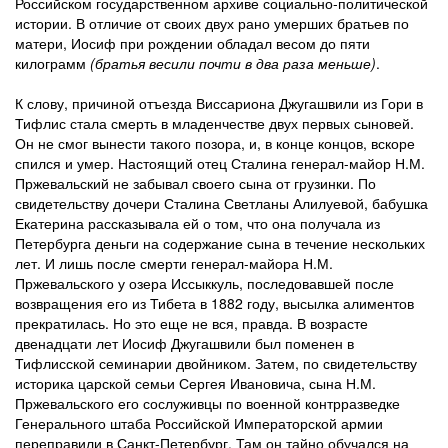
Российском государственном архиве социально-политической
истории. В отличие от своих двух рано умерших братьев по
матери, Иосиф при рождении обладал весом до пяти
килограмм
(братья весили почти в два раза меньше)
.
К слову, причиной отъезда Виссариона Джугашвили из Гори в
Тифлис стала смерть в младенчестве двух первых сыновей.
Он не смог вынести такого позора, и, в конце концов, вскоре
спился и умер. Настоящий отец Сталина генерал-майор Н.М.
Пржевальский не забывал своего сына от грузинки. По
свидетельству дочери Сталина Светланы Алилуевой, бабушка
Екатерина рассказывала ей о том, что она получала из
Петербурга деньги на содержание сына в течение нескольких
лет. И лишь после смерти генерал-майора Н.М.
Пржевальского у озера Иссыккуль, последовавшей после
возвращения его из Тибета в 1882 году, высылка алиментов
прекратилась. Но это еще не вся, правда. В возрасте
двенадцати лет Иосиф Джугашвили был поменен в
Тифлисской семинарии двойником. Затем, по свидетельству
историка царской семьи Сергея Ивановича, сына Н.М.
Пржевальского его сослуживцы по военной контрразведке
Генерального штаба Российской Императорской армии
переправили в Санкт-Петербург. Там он тайно обучался на