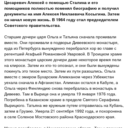
Цесаревич Алексей с помощью Сталина и его
помощников полностью поменял биографию и получил
документы на имя Алексея Никлаевича Косыгина. Затем
он начал новую жизнь. В 1964 году стал председателем
Советского правительства
.
Старшие дочери царя Ольга и Татьяна сначала проживали
вместе. Они проживали в подворье Дивеевского монастыря,
куда из Петербурга вынужденно перебрался хор во главе с
регентшей Агафьей Романовной Уваровой. В Троицком храме
этого монастыря царские дочери даже некоторое время пели
на клиросе. Затем их кто-то опознал, и они были вынуждены
покинуть это тихое место. Затем их пути разошлись. Ольга
вместе с эмиром Бухарским Алимханом через Узбекистан
уехала сначала в Афганистан. Алимхан остался в Кабуле, а
Ольга через Финляндию снова перебралась в монастырь в
Дивеево. Там в Вырице она и умерла 19 января 1976 года.
Погребена в Казанском храме в пределе Святого Серафима
Вырицкого. Татьяна же кружным путем отправилась на Кубань,
затем в Грузию. Умерла 21 сентября 1992 года, и похоронена
в селе Соленое Мостовского района Краснодарского края.