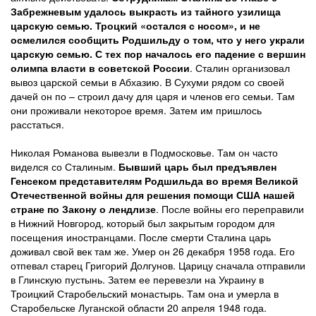
Забрежневым удалось выкрасть из тайного узилища
царскую семью. Троцкий «остался с носом», и не
осмелился сообщить Родшильду о том, что у него украли
царскую семью. С тех пор началось его падение с вершин
олимпа власти в советской России
. Сталин организовал
вывоз царской семьи в Абхазию. В Сухуми рядом со своей
дачей он по – строил дачу для царя и членов его семьи. Там
они проживали некоторое время. Затем им пришлось
расстаться.
Николая Романова вывезли в Подмосковье. Там он часто
виделся со Сталиным.
Бывший царь был предъявлен
Генсеком представителям Родшильда во время Великой
Отечественной войны для решения помощи США нашей
стране по Закону о лендлизе
. После войны его переправили
в Нижний Новгород, который был закрытым городом для
посещения иностранцами. После смерти Сталина царь
доживал свой век там же. Умер он 26 декабря 1958 года. Его
отпевал старец Григорий Долгунов. Царицу сначала отправили
в Глинскую пустынь. Затем ее перевезли на Украину в
Троицкий Старобельский монастырь. Там она и умерла в
Старобельске Луганской области 20 апреля 1948 года.