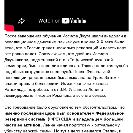
После завершения обучения Иосифа Джугашвили внедрили в
революционное движение, так как уже в конце XIX века было
ясно, что в России грядет несколько революций и власть царя
все равно падет. Сразу скажем, что двойник Иосифа
Джугашвили, подменявший его в Тифлисской духовной
семинарии, был вскоре ликвидирован. Такова нелегкая судьба
подобных сотрудников спецслужб. После Февралькой
революции царская семья была выслана на Урал. Затем к
власти пришли большевики. Их заокеанские хозяева
Ротшильды потребовали от В.И. Ульянова-Ленина
ликвидировать Николая Романова и всю его семью.
Это требование было обусловлено тем обстоятельством, что
именно последний царь был основателем Федеральной
резервной системы (ФРС) США и владельцем большей
части ее активов
. Ленин начал подготовку к ритуальному
убийству царской семьи. Но тут в дело вмешался Сталин, и