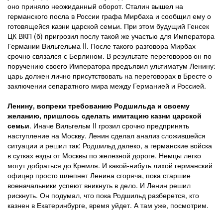
оно приняло неожиданный оборот. Сталин вышел на
германского посла в России графа Мирбаха и сообщил ему о
готовящейся казни царской семьи. При этом будущий Генсек
ЦК ВКП (б) пригрозил послу такой же участью для Императора
Германии Вильгельма II. После такого разговора Мирбах
срочно связался с Берлином. В результате переговоров он по
поручению своего Императора предъявил ультиматум Ленину:
царь должен лично присутствовать на переговорах в Бресте о
заключении сепаратного мира между Германией и Россией.
Ленину, вопреки требованию Родшильда и своему
желанию, пришлось сделать имитацию казни царской
семьи
. Иначе Вильгельм II грозил срочно предпринять
наступление на Москву. Ленин сделал анализ сложившейся
ситуации и решил так: Родшильд далеко, а германские войска
в сутках езды от Москвы по железной дороге. Немцы легко
могут добраться до Кремля. И какой-нибуть лихой германский
офицер просто шлепнет Ленина сгоряча, пока старшие
военачальники успеют вникнуть в дело. И Ленин решил
рискнуть. Он подумал, что пока Родшильд разберется, кто
казнен в Екатеринбурге, время уйдет. А там уже, посмотрим.