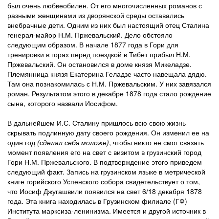
был очень любвеобилен. От его многочисленных романов с
разными женщинами из дворянской среды оставались
внебрачные дети. Одним из них был настоящий отец Сталина
генерал-майор Н.М. Пржевальский. Дело обстояло
следующим образом. В начале 1877 года в Гори для
тренировки в горах перед поездкой в Тибет прибыл Н.М.
Пржевальский. Он остановился в доме князя Микеладзе.
Племянница князя Екатерина Геладзе часто навещала дядю.
Там она познакомилась с Н.М. Пржевальским. У них завязался
роман. Результатом этого в декабре 1878 года стало рождение
сына, которого назвали Иосифом.
В дальнейшем И.С. Сталину пришлось всю свою жизнь
скрывать подлинную дату своего рождения. Он изменил ее на
один год
(сделал себя моложе)
, чтобы никто не смог связать
момент появления его на свет с визитом в грузинский город
Гори Н.М. Пржевальского. В подтверждение этого приведем
следующий факт. Запись на грузинском языке в метрической
книге горийского Успенского собора свидетельствует о том,
что Иосиф Джугашвили появился на свет 6/18 декабря 1878
года. Эта книга находилась в Грузинском филиале (ГФ)
Института марксиза-ленинизма. Имеется и другой источник в