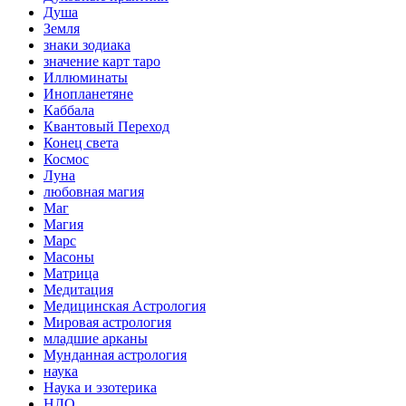
Душа
Земля
знаки зодиака
значение карт таро
Иллюминаты
Инопланетяне
Каббала
Квантовый Переход
Конец света
Космос
Луна
любовная магия
Маг
Магия
Марс
Масоны
Матрица
Медитация
Медицинская Астрология
Мировая астрология
младшие арканы
Мунданная астрология
наука
Наука и эзотерика
НЛО