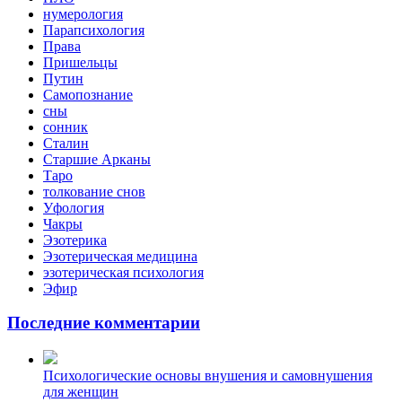
нумерология
Парапсихология
Права
Пришельцы
Путин
Самопознание
сны
сонник
Сталин
Старшие Арканы
Таро
толкование снов
Уфология
Чакры
Эзотерика
Эзотерическая медицина
эзотерическая психология
Эфир
Последние комментарии
Психологические основы внушения и самовнушения
для женщин