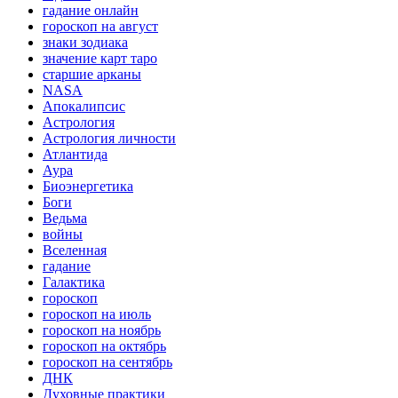
гадание онлайн
гороскоп на август
знаки зодиака
значение карт таро
старшие арканы
NASA
Апокалипсис
Астрология
Астрология личности
Атлантида
Аура
Биоэнергетика
Боги
Ведьма
войны
Вселенная
гадание
Галактика
гороскоп
гороскоп на июль
гороскоп на ноябрь
гороскоп на октябрь
гороскоп на сентябрь
ДНК
Духовные практики