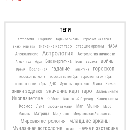
ЭЗОТЕРИКА
ТЕГИ
гадание
астрология
гадание онлайн
гороскоп на август
значение карт таро
старшие арканы
NASA
знаки зодиака
Астрология
Апокалипсис
Астрология личности
войны
Биоэнергетика
Атлантида
Аура
Боги
Ведьма
гадание
гороскоп
Вселенная
Время
Галактика
гороскоп на июль
гороскоп на ноябрь
гороскоп на октябрь
Душа
Земля
гороскоп на сентябрь
ДНК
Духовные практики
значение карт таро
знаки зодиака
Иллюминаты
Инопланетяне
Конец света
Каббала
Квантовый Переход
Магия
Космос
Луна
Маг
любовная магия
Марс
Матрица
Масоны
Медитация
Медицинская Астрология
младшие арканы
Мировая астрология
Мунданная астрология
Наука и эзотерика
наука