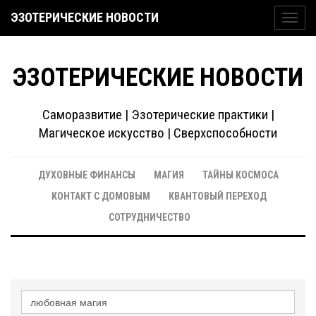
ЭЗОТЕРИЧЕСКИЕ НОВОСТИ
Toggl
navig
ЭЗОТЕРИЧЕСКИЕ НОВОСТИ
Саморазвитие | Эзотерические практики |
Магическое искусство | Сверхспособности
ДУХОВНЫЕ ФИНАНСЫ
МАГИЯ
ТАЙНЫ КОСМОСА
КОНТАКТ С ДОМОВЫМ
КВАНТОВЫЙ ПЕРЕХОД
СОТРУДНИЧЕСТВО