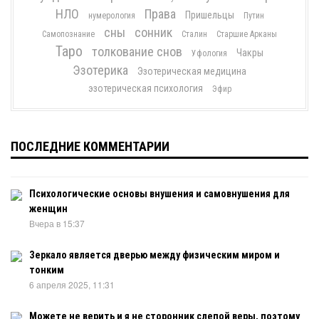
НЛО
Права
Пришельцы
нумерология
Путин
сны
сонник
Самопознание
Сталин
Старшие Арканы
Таро
толкование снов
Чакры
Уфология
Эзотерика
Эзотерическая медицина
эзотерическая психология
Эфир
ПОСЛЕДНИЕ КОММЕНТАРИИ
Психологические основы внушения и самовнушения для
женщин
Вчера в 15:37
Зеркало является дверью между физическим миром и
тонким
6 апреля 2025, 11:31
Можете не верить и я не сторонник слепой веры, поэтому