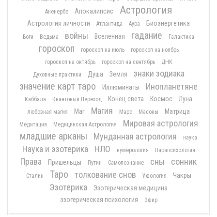
Астрология
Апокалипсис
Аненербе
Астрология личности
Биоэнергетика
Атлантида
Аура
гадание
войны
Вселенная
Боги
Ведьма
Галактика
гороскоп
гороскоп на июль
гороскоп на ноябрь
гороскоп на октябрь
гороскоп на сентябрь
ДНК
знаки зодиака
Душа
Земля
Духовные практики
значение карт таро
Инопланетяне
Иллюминаты
Конец света
Космос
Луна
Каббала
Квантовый Переход
Магия
Маг
Матрица
любовная магия
Марс
Масоны
Мировая астрология
Медитация
Медицинская Астрология
младшие арканы
Мунданная астрология
наука
Наука и эзотерика
НЛО
нумерология
Парапсихология
Права
сны
сонник
Пришельцы
Путин
Самопознание
Таро
толкование снов
Чакры
Сталин
Уфология
Эзотерика
Эзотерическая медицина
эзотерическая психология
Эфир