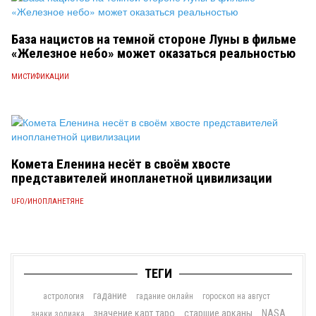
База нацистов на темной стороне Луны в фильме
«Железное небо» может оказаться реальностью
МИСТИФИКАЦИИ
Комета Еленина несёт в своём хвосте
представителей инопланетной цивилизации
UFO/ИНОПЛАНЕТЯНЕ
ТЕГИ
гадание
астрология
гадание онлайн
гороскоп на август
значение карт таро
старшие арканы
NASA
знаки зодиака