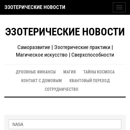
ЭЗОТЕРИЧЕСКИЕ НОВОСТИ
Toggl
navig
ЭЗОТЕРИЧЕСКИЕ НОВОСТИ
Саморазвитие | Эзотерические практики |
Магическое искусство | Сверхспособности
ДУХОВНЫЕ ФИНАНСЫ
МАГИЯ
ТАЙНЫ КОСМОСА
КОНТАКТ С ДОМОВЫМ
КВАНТОВЫЙ ПЕРЕХОД
СОТРУДНИЧЕСТВО