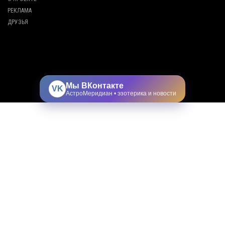
РЕКЛАМА
ДРУЗЬЯ
Мы ВКонтакте
VK
АстроМеридиан • эзотерика и новости