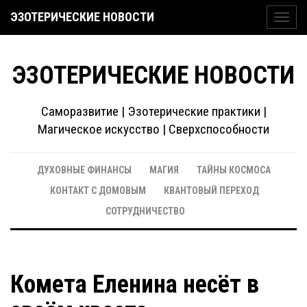
ЭЗОТЕРИЧЕСКИЕ НОВОСТИ
Toggl
navig
ЭЗОТЕРИЧЕСКИЕ НОВОСТИ
Саморазвитие | Эзотерические практики |
Магическое искусство | Сверхспособности
ДУХОВНЫЕ ФИНАНСЫ
МАГИЯ
ТАЙНЫ КОСМОСА
КОНТАКТ С ДОМОВЫМ
КВАНТОВЫЙ ПЕРЕХОД
СОТРУДНИЧЕСТВО
Комета Еленина несёт в