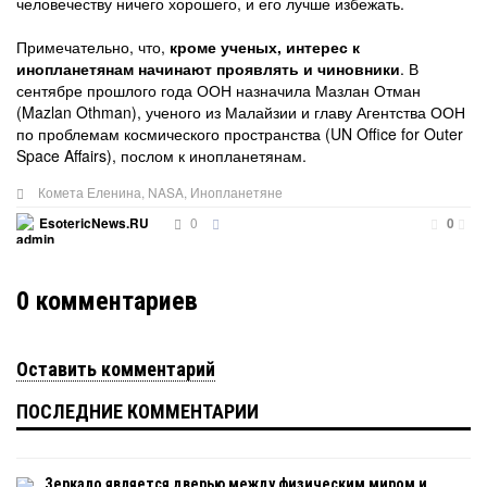
человечеству ничего хорошего, и его лучше избежать.
Примечательно, что,
кроме ученых, интерес к
инопланетянам начинают проявлять и чиновники
. В
сентябре прошлого года ООН назначила Мазлан Отман
(Mazlan Othman), ученого из Малайзии и главу Агентства ООН
по проблемам космического пространства (UN Office for Outer
Space Affairs), послом к инопланетянам.
Комета Еленина
,
NASA
,
Инопланетяне
0
EsotericNews.RU
0
0
комментариев
Оставить комментарий
ПОСЛЕДНИЕ КОММЕНТАРИИ
Зеркало является дверью между физическим миром и