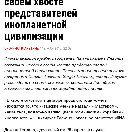
своём хвосте
представителей
инопланетной
цивилизации
/
UFO/ИНОПЛАНЕТЯНЕ
13 МАЯ 2012, 22:08
Стремительно приближающаяся к Земле комета Еленина,
возможно, несёт в своём хвосте представителей
инопланетной цивилизации. Таково мнение аргентинского
астронома Серхио Тоскано (Sergio Toscano), который сумел
разглядеть на снимках кометы, сделанных Китайским
космическим агентством, корабли инопланетян.
«В хвосте открытой в декабре прошлого года кометы
находится то, что китайские учёные назвали «кластером»,
некие тела, возможно являющиеся космическими кораблями
инопланетян», – цитирует Тоскано новостное агентство MINA.
Доклад Тоскано, сделанный им 29 апреля в научно-