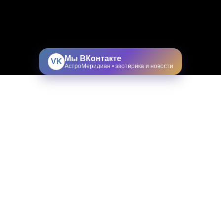
Мы ВКонтакте
VK
АстроМеридиан • эзотерика и новости