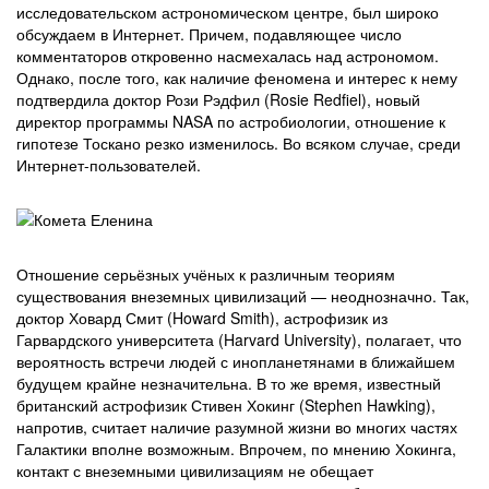
исследовательском астрономическом центре, был широко
обсуждаем в Интернет. Причем, подавляющее число
комментаторов откровенно насмехалась над астрономом.
Однако, после того, как наличие феномена и интерес к нему
подтвердила доктор Рози Рэдфил (Rosie Redfiel), новый
директор программы NASA по астробиологии, отношение к
гипотезе Тоскано резко изменилось. Во всяком случае, среди
Интернет-пользователей.
Отношение серьёзных учёных к различным теориям
существования внеземных цивилизаций — неоднозначно. Так,
доктор Ховард Смит (Howard Smith), астрофизик из
Гарвардского университета (Harvard University), полагает, что
вероятность встречи людей с инопланетянами в ближайшем
будущем крайне незначительна. В то же время, известный
британский астрофизик Стивен Хокинг (Stephen Hawking),
напротив, считает наличие разумной жизни во многих частях
Галактики вполне возможным. Впрочем, по мнению Хокинга,
контакт с внеземными цивилизациям не обещает