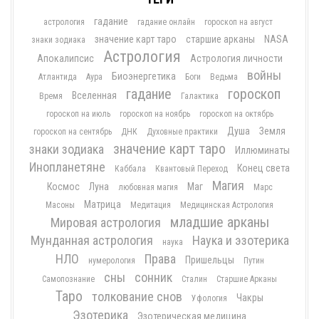
гадание
астрология
гадание онлайн
гороскоп на август
значение карт таро
старшие арканы
NASA
знаки зодиака
Астрология
Апокалипсис
Астрология личности
войны
Биоэнергетика
Атлантида
Аура
Боги
Ведьма
гадание
гороскоп
Вселенная
Время
Галактика
гороскоп на июль
гороскоп на ноябрь
гороскоп на октябрь
Душа
Земля
гороскоп на сентябрь
ДНК
Духовные практики
значение карт таро
знаки зодиака
Иллюминаты
Инопланетяне
Конец света
Каббала
Квантовый Переход
Магия
Космос
Луна
Маг
любовная магия
Марс
Матрица
Масоны
Медитация
Медицинская Астрология
младшие арканы
Мировая астрология
Мунданная астрология
Наука и эзотерика
наука
НЛО
Права
Пришельцы
нумерология
Путин
сны
сонник
Самопознание
Сталин
Старшие Арканы
Таро
толкование снов
Чакры
Уфология
Эзотерика
Эзотерическая медицина