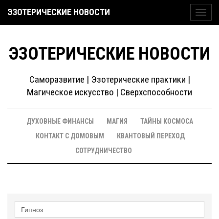
ЭЗОТЕРИЧЕСКИЕ НОВОСТИ
Toggl
navig
ЭЗОТЕРИЧЕСКИЕ НОВОСТИ
Саморазвитие | Эзотерические практики |
Магическое искусство | Сверхспособности
ДУХОВНЫЕ ФИНАНСЫ
МАГИЯ
ТАЙНЫ КОСМОСА
КОНТАКТ С ДОМОВЫМ
КВАНТОВЫЙ ПЕРЕХОД
СОТРУДНИЧЕСТВО