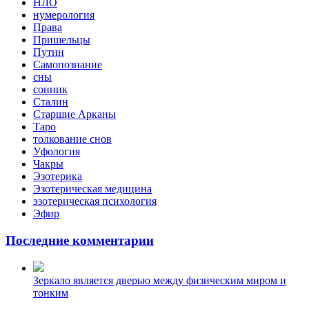
НЛО
нумерология
Права
Пришельцы
Путин
Самопознание
сны
сонник
Сталин
Старшие Арканы
Таро
толкование снов
Уфология
Чакры
Эзотерика
Эзотерическая медицина
эзотерическая психология
Эфир
Последние комментарии
Зеркало является дверью между физическим миром и
тонким