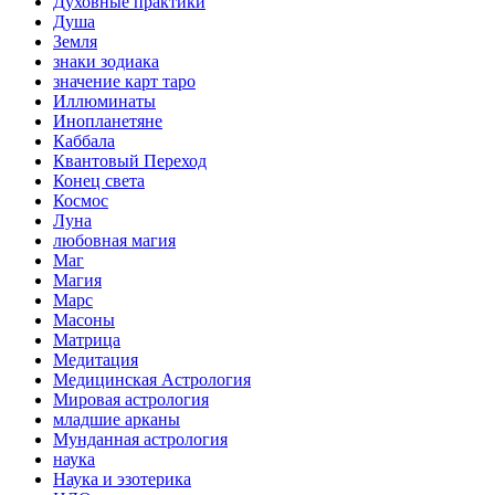
Духовные практики
Душа
Земля
знаки зодиака
значение карт таро
Иллюминаты
Инопланетяне
Каббала
Квантовый Переход
Конец света
Космос
Луна
любовная магия
Маг
Магия
Марс
Масоны
Матрица
Медитация
Медицинская Астрология
Мировая астрология
младшие арканы
Мунданная астрология
наука
Наука и эзотерика