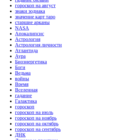
гороскоп на август
знаки зодиака
значение карт таро
старшие арканы
NASA
Апокалипсис
Астрология
Астрология личности
Атлантида
Аура
Биоэнергетика
Боги
Ведьма
войны
Время
Вселенная
гадание
Галактика
гороскоп
гороскоп на июль
гороскоп на ноябрь
гороскоп на октябрь
гороскоп на сентябрь
ДНК