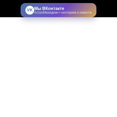
Мы ВКонтакте
VK
АстроМеридиан • эзотерика и новости