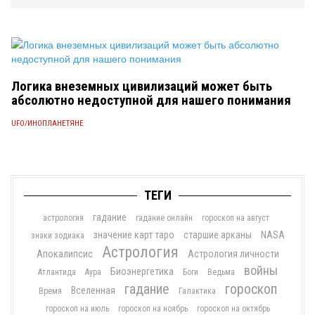
Логика внеземных цивилизаций может быть
абсолютно недоступной для нашего понимания
UFO/ИНОПЛАНЕТЯНЕ
ТЕГИ
гадание
астрология
гадание онлайн
гороскоп на август
значение карт таро
старшие арканы
NASA
знаки зодиака
Астрология
Апокалипсис
Астрология личности
войны
Биоэнергетика
Атлантида
Аура
Боги
Ведьма
гадание
гороскоп
Вселенная
Время
Галактика
гороскоп на июль
гороскоп на ноябрь
гороскоп на октябрь