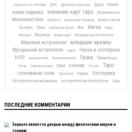
Душа
Земля
гороскоп на сентябрь
ДНК
Духовные практики
значение карт таро
знаки зодиака
Иллюминаты
Инопланетяне
Конец света
Каббала
Квантовый Переход
Магия
Космос
Луна
Маг
любовная магия
Марс
Матрица
Масоны
Медитация
Медицинская Астрология
младшие арканы
Мировая астрология
Мунданная астрология
Наука и эзотерика
наука
НЛО
Права
Пришельцы
нумерология
Парапсихология
Таро
сны
сонник
Путин
Самопознание
Сталин
толкование снов
Эзотерика
Чакры
Уфология
Эзотерическая медицина
эзотерическая психология
Эфир
ПОСЛЕДНИЕ КОММЕНТАРИИ
Зеркало является дверью между физическим миром и
тонким