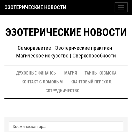
ЭЗОТЕРИЧЕСКИЕ НОВОСТИ
Toggl
navig
ЭЗОТЕРИЧЕСКИЕ НОВОСТИ
Саморазвитие | Эзотерические практики |
Магическое искусство | Сверхспособности
ДУХОВНЫЕ ФИНАНСЫ
МАГИЯ
ТАЙНЫ КОСМОСА
КОНТАКТ С ДОМОВЫМ
КВАНТОВЫЙ ПЕРЕХОД
СОТРУДНИЧЕСТВО