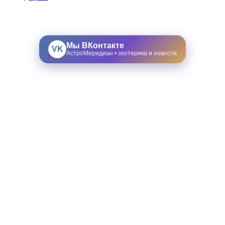
Мы ВКонтакте
VK
АстроМеридиан • эзотерика и новости