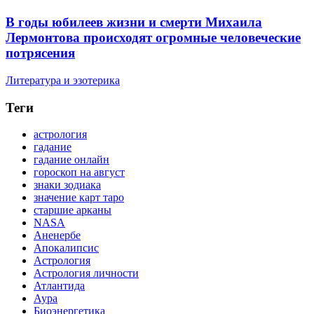
В годы юбилеев жизни и смерти Михаила
Лермонтова происходят огромные человеческие
потрясения
Литература и эзотерика
Теги
астрология
гадание
гадание онлайн
гороскоп на август
знаки зодиака
значение карт таро
старшие арканы
NASA
Аненербе
Апокалипсис
Астрология
Астрология личности
Атлантида
Аура
Биоэнергетика