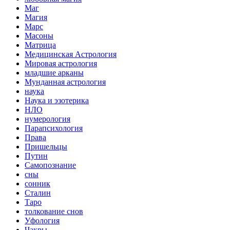
Маг
Магия
Марс
Масоны
Матрица
Медицинская Астрология
Мировая астрология
младшие арканы
Мунданная астрология
наука
Наука и эзотерика
НЛО
нумерология
Парапсихология
Права
Пришельцы
Путин
Самопознание
сны
сонник
Сталин
Таро
толкование снов
Уфология
Чакры