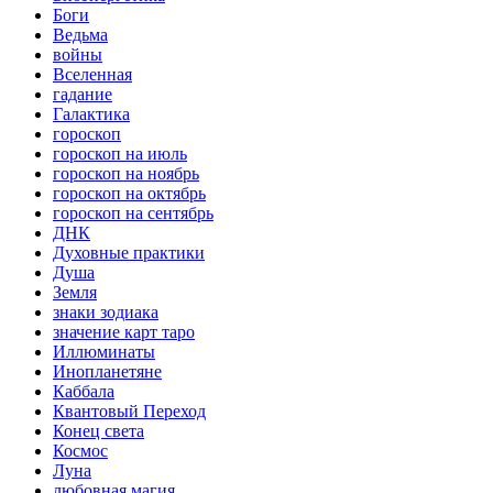
Боги
Ведьма
войны
Вселенная
гадание
Галактика
гороскоп
гороскоп на июль
гороскоп на ноябрь
гороскоп на октябрь
гороскоп на сентябрь
ДНК
Духовные практики
Душа
Земля
знаки зодиака
значение карт таро
Иллюминаты
Инопланетяне
Каббала
Квантовый Переход
Конец света
Космос
Луна
любовная магия