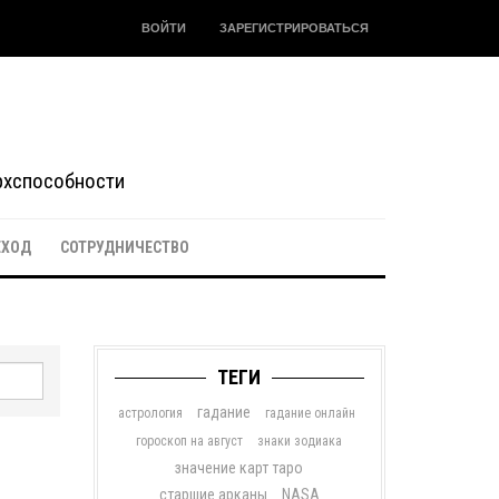
ВОЙТИ
ЗАРЕГИСТРИРОВАТЬСЯ
ерхспособности
ЕХОД
СОТРУДНИЧЕСТВО
ТЕГИ
гадание
астрология
гадание онлайн
гороскоп на август
знаки зодиака
значение карт таро
старшие арканы
NASA