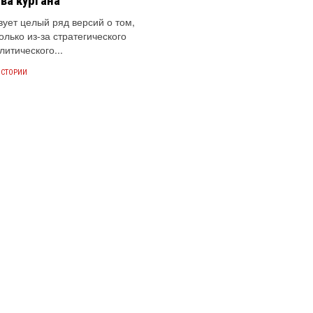
ва кургана
ует целый ряд версий о том,
только из-за стратегического
литического...
ИСТОРИИ