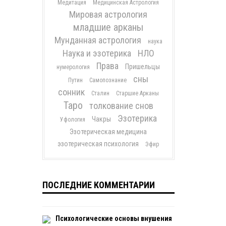
Медитация
Медицинская Астрология
Мировая астрология
младшие арканы
Мунданная астрология
наука
Наука и эзотерика
НЛО
Права
Пришельцы
нумерология
сны
Путин
Самопознание
сонник
Сталин
Старшие Арканы
Таро
толкование снов
Эзотерика
Чакры
Уфология
Эзотерическая медицина
эзотерическая психология
Эфир
ПОСЛЕДНИЕ КОММЕНТАРИИ
Психологические основы внушения