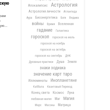
тскую
Астрология
Апокалипсис
Астрология личности
Атлантида
Храм
Биоэнергетика
Аура
Боги
Ведьма
о
войны
Вселенная
Время
ую...
гадание
Галактика
гороскоп
гороскоп на июль
гороскоп на ноябрь
гороскоп на октябрь
гороскоп на сентябрь
ДНК
Душа
Земля
Духовные практики
знаки зодиака
значение карт таро
Инопланетяне
Иллюминаты
Каббала
Квантовый Переход
Конец света
Космос
Луна
Магия
Маг
любовная магия
Матрица
Марс
Масоны