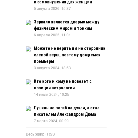
и самовнушения для женщин
5 августа 2026, 15:37
Зеркало является дверью между
физическим миром и тонким
6 апреля 2025, 11:31
Можете не верить и я не сторонник
слепой веры, поэтому дождемся
премьеры
3 августа 2024, 18:53
Кто кого и кому не повезет с
позиции астрологии
14 июля 2024, 10:25
Пушкин не погиб на дуэли, а стал
писателем Александром Дюма
7 марта 2024, 00:29
Весь эфир
·
RSS