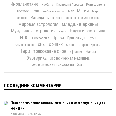
Инопланетяне
Конец света
Каббала
Квантовый Переход
Магия
Космос
Луна
Маг
любовная магия
Марс
Матрица
Масоны
Медитация
Медицинская Астрология
младшие арканы
Мировая астрология
Мунданная астрология
Наука и эзотерика
наука
НЛО
Права
Пришельцы
нумерология
Путин
сны
сонник
Самопознание
Сталин
Старшие Арканы
Таро
толкование снов
Чакры
Уфология
Эзотерика
Эзотерическая медицина
эзотерическая психология
Эфир
ПОСЛЕДНИЕ КОММЕНТАРИИ
Психологические основы внушения и самовнушения для
женщин
5 августа 2026, 15:37