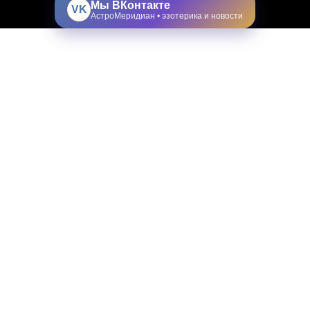
Мы ВКонтакте
VK
АстроМеридиан • эзотерика и новости