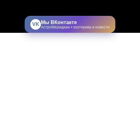
Мы ВКонтакте
VK
АстроМеридиан • эзотерика и новости