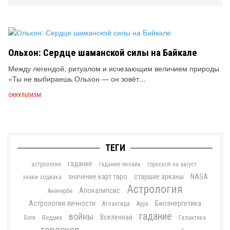
Ольхон: Сердце шаманской силы на Байкале
Между легендой, ритуалом и исчезающим величием природы
«Ты не выбираешь Ольхон — он зовёт...
ОККУЛЬТИЗМ
ТЕГИ
гадание
астрология
гадание онлайн
гороскоп на август
значение карт таро
старшие арканы
NASA
знаки зодиака
Астрология
Апокалипсис
Аненербе
Астрология личности
Биоэнергетика
Атлантида
Аура
гадание
войны
Вселенная
Боги
Ведьма
Галактика