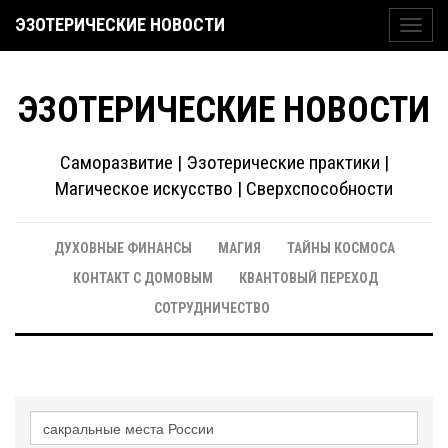
ЭЗОТЕРИЧЕСКИЕ НОВОСТИ
Toggl
navig
ЭЗОТЕРИЧЕСКИЕ НОВОСТИ
Саморазвитие | Эзотерические практики |
Магическое искусство | Сверхспособности
ДУХОВНЫЕ ФИНАНСЫ
МАГИЯ
ТАЙНЫ КОСМОСА
КОНТАКТ С ДОМОВЫМ
КВАНТОВЫЙ ПЕРЕХОД
СОТРУДНИЧЕСТВО