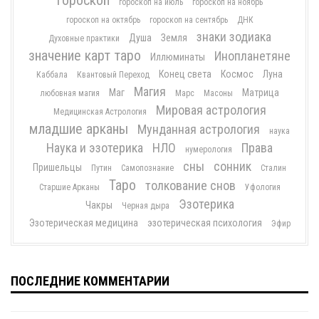
гороскоп
гороскоп на июль
гороскоп на ноябрь
гороскоп на октябрь
гороскоп на сентябрь
ДНК
знаки зодиака
Душа
Земля
Духовные практики
значение карт таро
Инопланетяне
Иллюминаты
Конец света
Космос
Луна
Каббала
Квантовый Переход
Магия
Маг
Матрица
любовная магия
Марс
Масоны
Мировая астрология
Медицинская Астрология
младшие арканы
Мунданная астрология
наука
Наука и эзотерика
НЛО
Права
нумерология
сны
сонник
Пришельцы
Путин
Самопознание
Сталин
Таро
толкование снов
Старшие Арканы
Уфология
Эзотерика
Чакры
Черная дыра
Эзотерическая медицина
эзотерическая психология
Эфир
ПОСЛЕДНИЕ КОММЕНТАРИИ