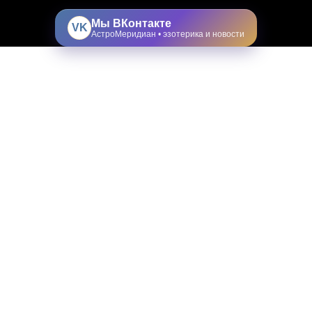
Мы ВКонтакте
VK
АстроМеридиан • эзотерика и новости