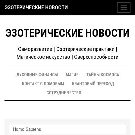
ЭЗОТЕРИЧЕСКИЕ НОВОСТИ
Toggl
navig
ЭЗОТЕРИЧЕСКИЕ НОВОСТИ
Саморазвитие | Эзотерические практики |
Магическое искусство | Сверхспособности
ДУХОВНЫЕ ФИНАНСЫ
МАГИЯ
ТАЙНЫ КОСМОСА
КОНТАКТ С ДОМОВЫМ
КВАНТОВЫЙ ПЕРЕХОД
СОТРУДНИЧЕСТВО