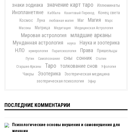
значение карт таро
знаки зодиака
Иллюминаты
Инопланетяне
Конец света
Каббала
Квантовый Переход
Магия
Космос
Луна
Маг
любовная магия
Марс
Матрица
Масоны
Медитация
Медицинская Астрология
младшие арканы
Мировая астрология
Мунданная астрология
Наука и эзотерика
наука
НЛО
Права
Пришельцы
нумерология
Парапсихология
сны
сонник
Путин
Самопознание
Сталин
Таро
толкование снов
Старшие Арканы
Уфология
Эзотерика
Чакры
Эзотерическая медицина
эзотерическая психология
Эфир
ПОСЛЕДНИЕ КОММЕНТАРИИ
Психологические основы внушения и самовнушения для
женщин