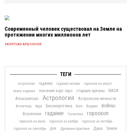
Современный человек су­ществовал на Земле на
протяжении многих миллионов лет
ЗАПРЕТНАЯ АРХЕОЛОГИЯ
ТЕГИ
гадание
астрология
гадание онлайн
гороскоп на август
значение карт таро
старшие арканы
NASA
знаки зодиака
Астрология
Апокалипсис
Астрология личности
войны
Биоэнергетика
Атлантида
Аура
Боги
Ведьма
гадание
гороскоп
Вселенная
Галактика
гороскоп на июль
гороскоп на ноябрь
гороскоп на октябрь
Душа
Земля
гороскоп на сентябрь
ДНК
Духовные практики