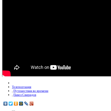
Телепортация
,
Путешествия во времени
,
Павел Свиридов