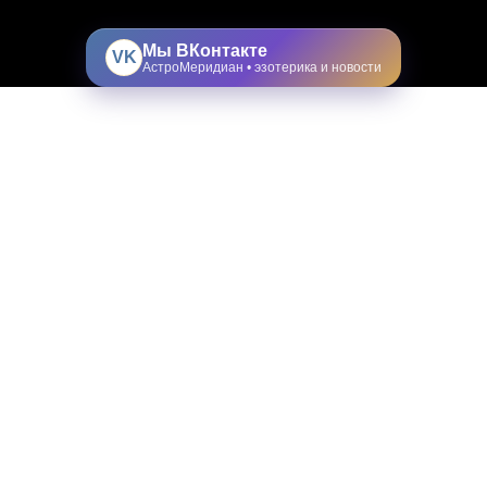
Мы ВКонтакте
VK
АстроМеридиан • эзотерика и новости