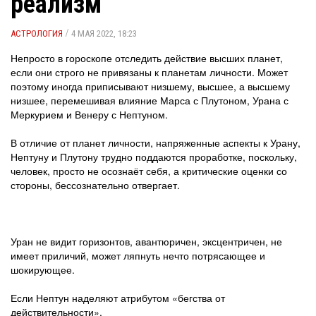
реализм
/
АСТРОЛОГИЯ
4 МАЯ 2022, 18:23
Непросто в гороскопе отследить действие высших планет,
если они строго не привязаны к планетам личности. Может
поэтому иногда приписывают низшему, высшее, а высшему
низшее, перемешивая влияние Марса с Плутоном, Урана с
Меркурием и Венеру с Нептуном.
В отличие от планет личности, напряженные аспекты к Урану,
Нептуну и Плутону трудно поддаются проработке, поскольку,
человек, просто не осознаёт себя, а критические оценки со
стороны, бессознательно отвергает.
Уран не видит горизонтов, авантюричен, эксцентричен, не
имеет приличий, может ляпнуть нечто потрясающее и
шокирующее.
Если Нептун наделяют атрибутом «бегства от
действительности».