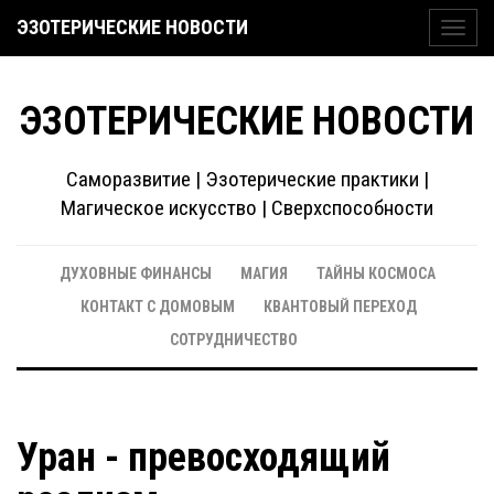
ЭЗОТЕРИЧЕСКИЕ НОВОСТИ
Toggl
navig
ЭЗОТЕРИЧЕСКИЕ НОВОСТИ
Саморазвитие | Эзотерические практики |
Магическое искусство | Сверхспособности
ДУХОВНЫЕ ФИНАНСЫ
МАГИЯ
ТАЙНЫ КОСМОСА
КОНТАКТ С ДОМОВЫМ
КВАНТОВЫЙ ПЕРЕХОД
СОТРУДНИЧЕСТВО
Уран - превосходящий