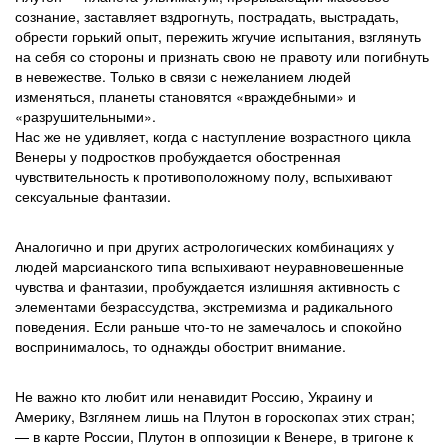
сознание, заставляет вздрогнуть, пострадать, выстрадать,
обрести горький опыт, пережить жгучие испытания, взглянуть
на себя со стороны и признать свою не правоту или погибнуть
в невежестве. Только в связи с нежеланием людей
изменяться, планеты становятся «враждебными» и
«разрушительными».
Нас же не удивляет, когда с наступление возрастного цикла
Венеры у подростков пробуждается обостренная
чувствительность к противоположному полу, вспыхивают
сексуальные фантазии.
Аналогично и при других астрологических комбинациях у
людей марсианского типа вспыхивают неуравновешенные
чувства и фантазии, пробуждается излишняя активность с
элементами безрассудства, экстремизма и радикального
поведения. Если раньше что-то не замечалось и спокойно
воспринималось, то однажды обострит внимание.
Не важно кто любит или ненавидит Россию, Украину и
Америку, Взглянем лишь на Плутон в гороскопах этих стран;
— в карте России, Плутон в оппозиции к Венере, в тригоне к