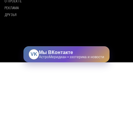
О ПРОЕКТЕ
РЕКЛАМА
ДРУЗЬЯ
Мы ВКонтакте
VK
АстроМеридиан • эзотерика и новости