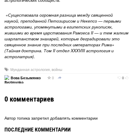
астрологических сообществ.
«Существовала огромная разница между священной
наукой, преподанной Петозирисом и Некепсо — первыми
астрологами, упомянутыми в египетских рукописях,
жившими во время царствования Рамзеса II — и тем жалким
шарлатанством знахарей, которые деградировали это
священное знание при последних императорах Рима»
(Тайная доктрина. Том II отдел XXXVIII астрология и
астролатрия).
Мунданная астрология
,
войны
0
Вова Безымянко
0
0
комментариев
Автор топика запретил добавлять комментарии
ПОСЛЕДНИЕ КОММЕНТАРИИ