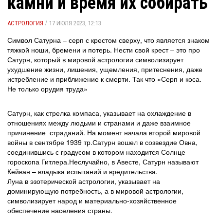
камни и время их собирать
/
АСТРОЛОГИЯ
17 ИЮЛЯ 2023, 12:13
Символ Сатурна – серп с крестом сверху, что является знаком
тяжкой ноши, бремени и потерь. Нести свой крест – это про
Сатурн, который в мировой астрологии символизирует
ухудшение жизни, лишения, ущемления, притеснения, даже
истребление и приближение к смерти. Так что «Серп и коса.
Не только орудия труда»
Сатурн, как стрелка компаса, указывает на охлаждение в
отношениях между людьми и странами и даже взаимное
причинение страданий. На момент начала второй мировой
войны в сентябре 1939 тр.Сатурн вошел в созвездие Овна,
соединившись с градусом в котором находится Солнце
гороскопа Гитлера.Неслучайно, в Авесте, Сатурн называют
Кейван – владыка испытаний и вредительства.
Луна в эзотерической астрологии, указывает на
доминирующую потребность, а в мировой астрологии,
символизирует народ и материально-хозяйственное
обеспечение населения страны.