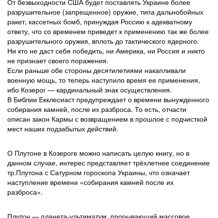
От безвыходности США будет поставлять Украине более
разрушительное (запрещенное) оружие, типа дальнобойных
ракет, кассетных бомб, принуждая Россию к адекватному
ответу, что со временем приведет к применению так же более
разрушительного оружия, вплоть до тактического ядерного.
Ни кто не даст себя победить, ни Америка, ни Россия и никто
не признает своего поражения.
Если раньше обе стороны десятилетиями накапливали
военную мощь, то теперь наступило время ее применения,
ибо Козерог — кардинальный знак осуществления.
В Библии Екклесиаст предупреждает о времени вынужденного
собирания камней, после их разброса. То есть, отчасти
описан закон Кармы с возвращением в прошлое с подчисткой
мест наших подзабытых действий.
О Плутоне в Козероге можно написать целую книгу, но в
данном случае, интерес представляет трёхлетнее соединение
тр.Плутона с Сатурном гороскопа Украины, что означает
наступление времени «собирания камней после их
разброса».
Плутон — планета-ультиматум, прорывающий массовое