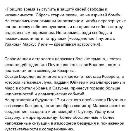
«Пришло время выступить в защиту своей свободы и
независимости. Сбрось старые оковы, но не взрывай бомбу.
Не становись фанатичным миротворцем, чтобы перевернуть с
ног на голову собственную жизнь и не приноси себя в жертву
радикальным переменам. Не стремись ради свободы и
независимости идти по трупам» («соединение Плутона с
Ураном» Маркус Йеле — креативная астрология).
Современная астрология напускает больше тумана, нежели
ясности, убеждая, что Плутон вошел в знак Водолея, хотя в
реальности он в созвездии Козерога.
Состав Водолея во многом отличается от состава Козерога, в
котором изгнанная Луна, падший Юпитер и экзальтированный
Марс в обители Урана и Сатурна, принесут гораздо больше
неприятностей и драматических событий.
На протяжении будущего 17-ти летнего пребывания Плутона в
созвездии Козерога, по мере образования тр.Марсом аспектов
соединения, квадрата и оппозиций к Плутону, Урану или
Сатурну, в мире произойдут более обостренные и более
напряженные ситуации в атмосфере бездушия и пониженной
чувствительности к сопереживанию.