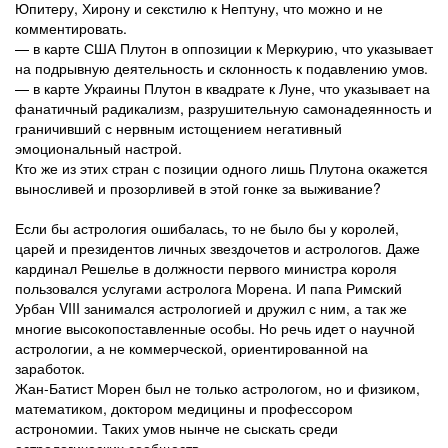
Юпитеру, Хирону и секстилю к Нептуну, что можно и не
комментировать.
— в карте США Плутон в оппозиции к Меркурию, что указывает
на подрывную деятельность и склонность к подавлению умов.
— в карте Украины Плутон в квадрате к Луне, что указывает на
фанатичный радикализм, разрушительную самонадеянность и
граничивший с нервным истощением негативный
эмоциональный настрой.
Кто же из этих стран с позиции одного лишь Плутона окажется
выносливей и прозорливей в этой гонке за выживание?
Если бы астрология ошибалась, то не было бы у королей,
царей и президентов личных звездочетов и астрологов. Даже
кардинал Решелье в должности первого министра короля
пользовался услугами астролога Морена. И папа Римский
Урбан VIII занимался астрологией и дружил с ним, а так же
многие высокопоставленные особы. Но речь идет о научной
астрологии, а не коммерческой, ориентированной на
заработок.
Жан-Батист Морен был не только астрологом, но и физиком,
математиком, доктором медицины и профессором
астрономии. Таких умов нынче не сыскать среди