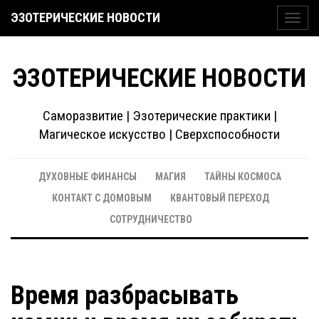
ЭЗОТЕРИЧЕСКИЕ НОВОСТИ
Toggl
navig
ЭЗОТЕРИЧЕСКИЕ НОВОСТИ
Саморазвитие | Эзотерические практики |
Магическое искусство | Сверхспособности
ДУХОВНЫЕ ФИНАНСЫ
МАГИЯ
ТАЙНЫ КОСМОСА
КОНТАКТ С ДОМОВЫМ
КВАНТОВЫЙ ПЕРЕХОД
СОТРУДНИЧЕСТВО
Время разбрасывать