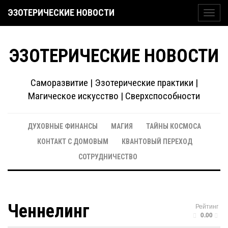
ЭЗОТЕРИЧЕСКИЕ НОВОСТИ
Toggl
navig
ЭЗОТЕРИЧЕСКИЕ НОВОСТИ
Саморазвитие | Эзотерические практики |
Магическое искусство | Сверхспособности
ДУХОВНЫЕ ФИНАНСЫ
МАГИЯ
ТАЙНЫ КОСМОСА
КОНТАКТ С ДОМОВЫМ
КВАНТОВЫЙ ПЕРЕХОД
СОТРУДНИЧЕСТВО
Ченнелинг
Рейтинг
0.00