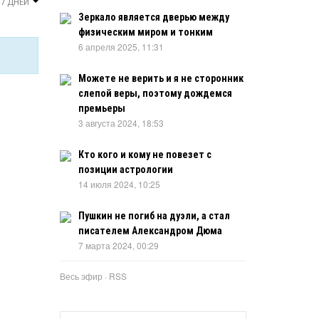
 7 ДНЕЙ
Зеркало является дверью между
физическим миром и тонким
6 апреля 2025, 11:31
Можете не верить и я не сторонник
слепой веры, поэтому дождемся
премьеры
3 августа 2024, 18:53
Кто кого и кому не повезет с
позиции астрологии
14 июля 2024, 10:25
Пушкин не погиб на дуэли, а стал
писателем Александром Дюма
7 марта 2024, 00:29
Весь эфир
·
RSS