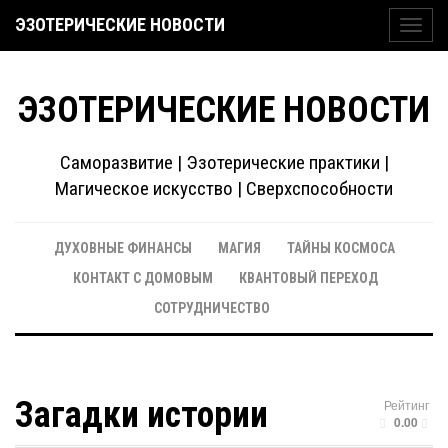
ЭЗОТЕРИЧЕСКИЕ НОВОСТИ
Toggl
navig
ЭЗОТЕРИЧЕСКИЕ НОВОСТИ
Саморазвитие | Эзотерические практики |
Магическое искусство | Сверхспособности
ДУХОВНЫЕ ФИНАНСЫ
МАГИЯ
ТАЙНЫ КОСМОСА
КОНТАКТ С ДОМОВЫМ
КВАНТОВЫЙ ПЕРЕХОД
СОТРУДНИЧЕСТВО
Загадки истории
Рейтинг
0.00