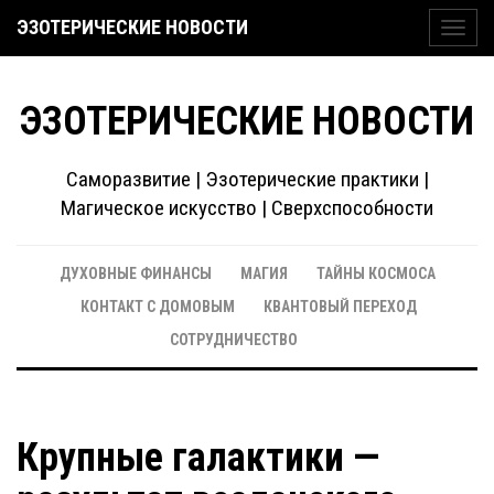
ЭЗОТЕРИЧЕСКИЕ НОВОСТИ
Toggl
navig
ЭЗОТЕРИЧЕСКИЕ НОВОСТИ
Саморазвитие | Эзотерические практики |
Магическое искусство | Сверхспособности
ДУХОВНЫЕ ФИНАНСЫ
МАГИЯ
ТАЙНЫ КОСМОСА
КОНТАКТ С ДОМОВЫМ
КВАНТОВЫЙ ПЕРЕХОД
СОТРУДНИЧЕСТВО
Крупные галактики —