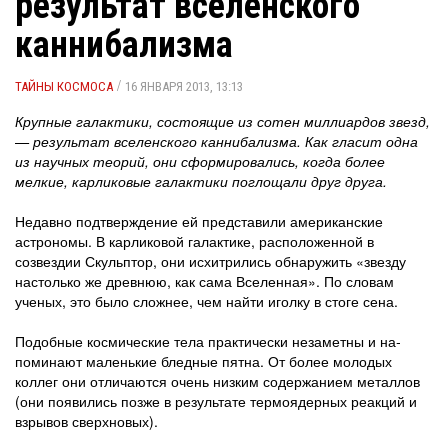
результат вселенского
каннибализма
/
ТАЙНЫ КОСМОСА
16 ЯНВАРЯ 2013, 13:13
Крупные галактики, состоящие из сотен миллиардов звезд,
— результат вселенского каннибализма. Как гласит одна
из научных теорий, они сформировались, когда более
мелкие, карликовые галактики поглощали друг друга.
Недавно подтверждение ей представили американские
астрономы. В карликовой галактике, расположенной в
созвездии Скульптор, они исхитрились обнаружить «звезду
настолько же древнюю, как сама Вселенная». По словам
ученых, это было сложнее, чем найти иголку в стоге сена.
Подобные космические тела практически незаметны и на­
поминают маленькие бледные пятна. От более молодых
коллег они отличаются очень низким содержанием металлов
(они по­явились позже в результате термоядерных реакций и
взрывов сверхновых).