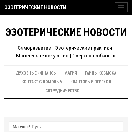
ЭЗОТЕРИЧЕСКИЕ НОВОСТИ
Toggl
navig
ЭЗОТЕРИЧЕСКИЕ НОВОСТИ
Саморазвитие | Эзотерические практики |
Магическое искусство | Сверхспособности
ДУХОВНЫЕ ФИНАНСЫ
МАГИЯ
ТАЙНЫ КОСМОСА
КОНТАКТ С ДОМОВЫМ
КВАНТОВЫЙ ПЕРЕХОД
СОТРУДНИЧЕСТВО