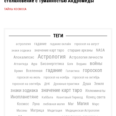
столкновение с Туманностью Андромеды
ТАЙНЫ КОСМОСА
ТЕГИ
гадание
астрология
гадание онлайн
гороскоп на август
значение карт таро
старшие арканы
NASA
знаки зодиака
Астрология
Апокалипсис
Астрология личности
войны
Биоэнергетика
Атлантида
Аура
Боги
Ведьма
гадание
гороскоп
Вселенная
Время
Галактика
гороскоп на июль
гороскоп на ноябрь
гороскоп на октябрь
Душа
Земля
гороскоп на сентябрь
ДНК
Духовные практики
значение карт таро
знаки зодиака
Иллюминаты
Инопланетяне
Конец света
Каббала
Квантовый Переход
Магия
Космос
Луна
Маг
любовная магия
Марс
Матрица
Масоны
Медитация
Медицинская Астрология