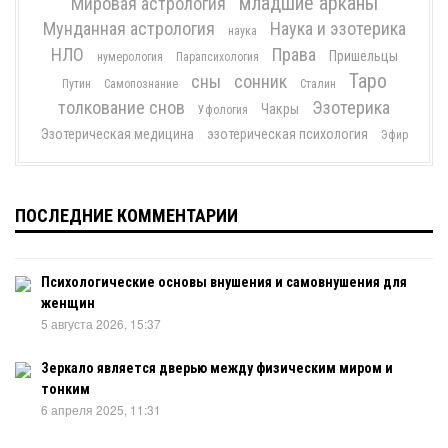
младшие арканы
Мировая астрология
Мунданная астрология
Наука и эзотерика
наука
НЛО
Права
Пришельцы
нумерология
Парапсихология
Таро
сны
сонник
Путин
Самопознание
Сталин
толкование снов
Эзотерика
Чакры
Уфология
Эзотерическая медицина
эзотерическая психология
Эфир
ПОСЛЕДНИЕ КОММЕНТАРИИ
Психологические основы внушения и самовнушения для
женщин
5 августа 2026, 15:37
Зеркало является дверью между физическим миром и
тонким
6 апреля 2025, 11:31