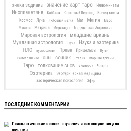
значение карт таро
знаки зодиака
Иллюминаты
Инопланетяне
Конец света
Каббала
Квантовый Переход
Магия
Космос
Луна
Маг
любовная магия
Марс
Матрица
Масоны
Медитация
Медицинская Астрология
младшие арканы
Мировая астрология
Мунданная астрология
Наука и эзотерика
наука
НЛО
Права
Пришельцы
нумерология
Путин
сны
сонник
Самопознание
Сталин
Старшие Арканы
Таро
толкование снов
Чакры
Уфология
Эзотерика
Эзотерическая медицина
эзотерическая психология
Эфир
ПОСЛЕДНИЕ КОММЕНТАРИИ
Психологические основы внушения и самовнушения для
женщин