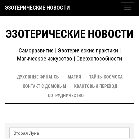
ЭЗОТЕРИЧЕСКИЕ НОВОСТИ
Toggl
navig
ЭЗОТЕРИЧЕСКИЕ НОВОСТИ
Саморазвитие | Эзотерические практики |
Магическое искусство | Сверхспособности
ДУХОВНЫЕ ФИНАНСЫ
МАГИЯ
ТАЙНЫ КОСМОСА
КОНТАКТ С ДОМОВЫМ
КВАНТОВЫЙ ПЕРЕХОД
СОТРУДНИЧЕСТВО