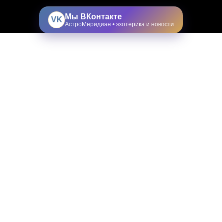
Мы ВКонтакте
VK
АстроМеридиан • эзотерика и новости