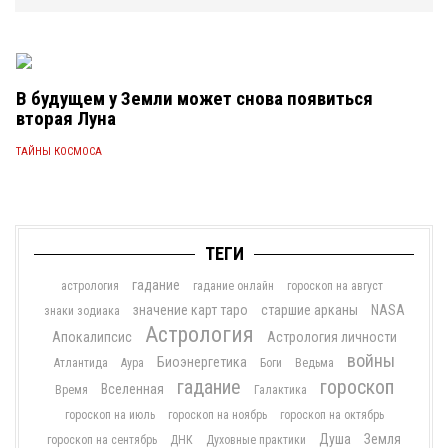
В будущем у Земли может снова появиться
вторая Луна
ТАЙНЫ КОСМОСА
ТЕГИ
гадание
астрология
гадание онлайн
гороскоп на август
значение карт таро
старшие арканы
NASA
знаки зодиака
Астрология
Апокалипсис
Астрология личности
войны
Биоэнергетика
Атлантида
Аура
Боги
Ведьма
гадание
гороскоп
Вселенная
Время
Галактика
гороскоп на июль
гороскоп на ноябрь
гороскоп на октябрь
Душа
Земля
гороскоп на сентябрь
ДНК
Духовные практики