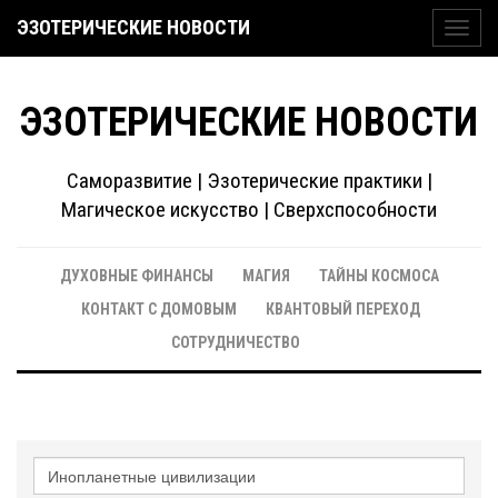
ЭЗОТЕРИЧЕСКИЕ НОВОСТИ
Toggl
navig
ЭЗОТЕРИЧЕСКИЕ НОВОСТИ
Саморазвитие | Эзотерические практики |
Магическое искусство | Сверхспособности
ДУХОВНЫЕ ФИНАНСЫ
МАГИЯ
ТАЙНЫ КОСМОСА
КОНТАКТ С ДОМОВЫМ
КВАНТОВЫЙ ПЕРЕХОД
СОТРУДНИЧЕСТВО