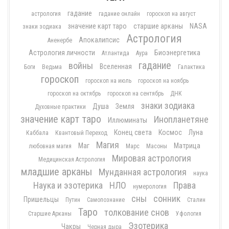
гадание
астрология
гадание онлайн
гороскоп на август
значение карт таро
старшие арканы
NASA
знаки зодиака
Астрология
Апокалипсис
Аненербе
Астрология личности
Биоэнергетика
Атлантида
Аура
гадание
войны
Вселенная
Боги
Ведьма
Галактика
гороскоп
гороскоп на июль
гороскоп на ноябрь
гороскоп на октябрь
гороскоп на сентябрь
ДНК
знаки зодиака
Душа
Земля
Духовные практики
значение карт таро
Инопланетяне
Иллюминаты
Конец света
Космос
Луна
Каббала
Квантовый Переход
Магия
Маг
Матрица
любовная магия
Марс
Масоны
Мировая астрология
Медицинская Астрология
младшие арканы
Мунданная астрология
наука
Наука и эзотерика
НЛО
Права
нумерология
сны
сонник
Пришельцы
Путин
Самопознание
Сталин
Таро
толкование снов
Старшие Арканы
Уфология
Эзотерика
Чакры
Черная дыра