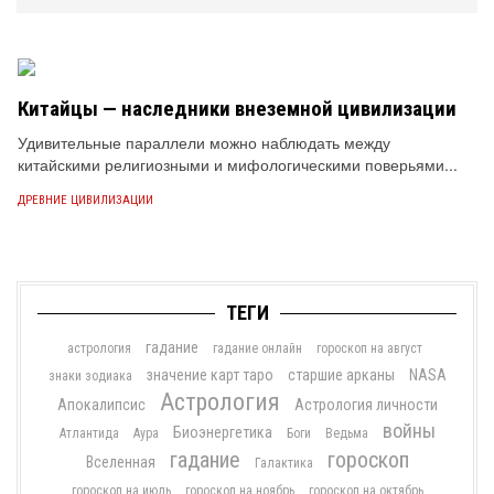
Китайцы — наследники внеземной цивилизации
Удивительные параллели можно наблюдать между
китайскими религиозными и мифологическими поверьями...
ДРЕВНИЕ ЦИВИЛИЗАЦИИ
ТЕГИ
гадание
астрология
гадание онлайн
гороскоп на август
значение карт таро
старшие арканы
NASA
знаки зодиака
Астрология
Апокалипсис
Астрология личности
войны
Биоэнергетика
Атлантида
Аура
Боги
Ведьма
гадание
гороскоп
Вселенная
Галактика
гороскоп на июль
гороскоп на ноябрь
гороскоп на октябрь