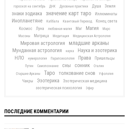
Душа
Земля
гороскоп на сентябрь
ДНК
Духовные практики
значение карт таро
знаки зодиака
Иллюминаты
Инопланетяне
Конец света
Каббала
Квантовый Переход
Магия
Космос
Луна
Маг
любовная магия
Марс
Матрица
Масоны
Медитация
Медицинская Астрология
младшие арканы
Мировая астрология
Мунданная астрология
Наука и эзотерика
наука
НЛО
Права
Пришельцы
нумерология
Парапсихология
сны
сонник
Путин
Самопознание
Сталин
Таро
толкование снов
Старшие Арканы
Уфология
Эзотерика
Чакры
Эзотерическая медицина
эзотерическая психология
Эфир
ПОСЛЕДНИЕ КОММЕНТАРИИ