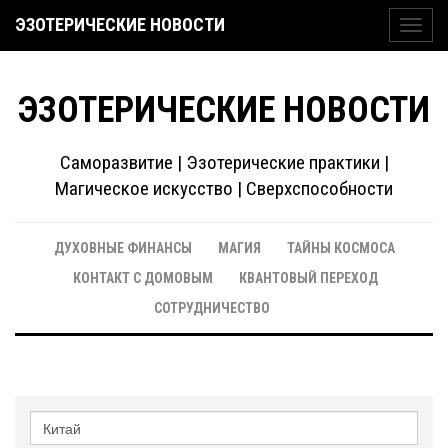
ЭЗОТЕРИЧЕСКИЕ НОВОСТИ
Toggl
navig
ЭЗОТЕРИЧЕСКИЕ НОВОСТИ
Саморазвитие | Эзотерические практики |
Магическое искусство | Сверхспособности
ДУХОВНЫЕ ФИНАНСЫ
МАГИЯ
ТАЙНЫ КОСМОСА
КОНТАКТ С ДОМОВЫМ
КВАНТОВЫЙ ПЕРЕХОД
СОТРУДНИЧЕСТВО