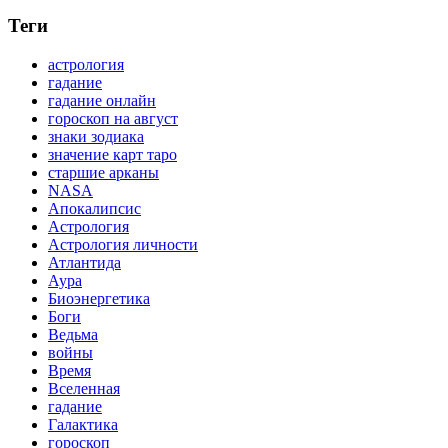
Теги
астрология
гадание
гадание онлайн
гороскоп на август
знаки зодиака
значение карт таро
старшие арканы
NASA
Апокалипсис
Астрология
Астрология личности
Атлантида
Аура
Биоэнергетика
Боги
Ведьма
войны
Время
Вселенная
гадание
Галактика
гороскоп