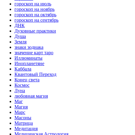
гороскоп на июль
гороскоп на ноябрь
гороскоп на октябрь
гороскоп на сентябрь
ДНК
Духовные практики
Душа
Земля
знаки зодиака
значение карт таро
Иллюминаты
Инопланетяне
Каббала
Квантовый Переход
Конец света
Космос
Луна
любовная магия
Маг
Магия
Марс
Масоны
Матрица
Медитация
Медицинская Астрология