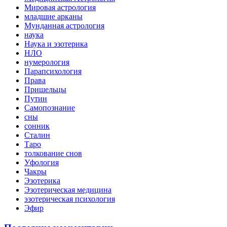
Мировая астрология
младшие арканы
Мунданная астрология
наука
Наука и эзотерика
НЛО
нумерология
Парапсихология
Права
Пришельцы
Путин
Самопознание
сны
сонник
Сталин
Таро
толкование снов
Уфология
Чакры
Эзотерика
Эзотерическая медицина
эзотерическая психология
Эфир