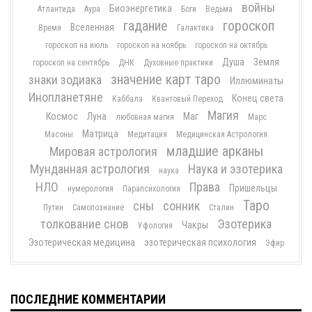
войны
Биоэнергетика
Атлантида
Аура
Боги
Ведьма
гадание
гороскоп
Вселенная
Время
Галактика
гороскоп на июль
гороскоп на ноябрь
гороскоп на октябрь
Душа
Земля
гороскоп на сентябрь
ДНК
Духовные практики
значение карт таро
знаки зодиака
Иллюминаты
Инопланетяне
Конец света
Каббала
Квантовый Переход
Магия
Космос
Луна
Маг
любовная магия
Марс
Матрица
Масоны
Медитация
Медицинская Астрология
младшие арканы
Мировая астрология
Мунданная астрология
Наука и эзотерика
наука
НЛО
Права
Пришельцы
нумерология
Парапсихология
Таро
сны
сонник
Путин
Самопознание
Сталин
толкование снов
Эзотерика
Чакры
Уфология
Эзотерическая медицина
эзотерическая психология
Эфир
ПОСЛЕДНИЕ КОММЕНТАРИИ