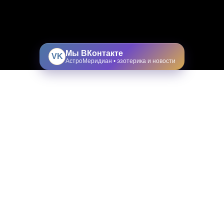
Мы ВКонтакте
VK
АстроМеридиан • эзотерика и новости