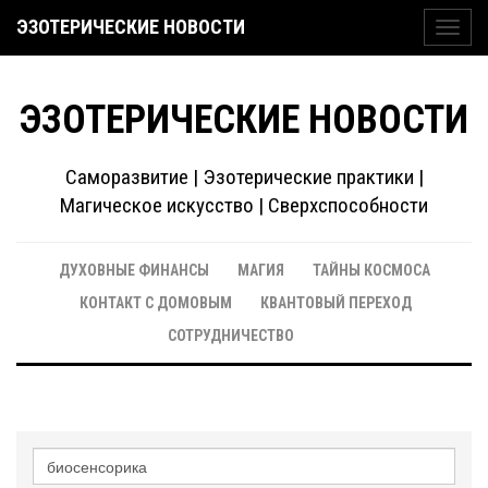
ЭЗОТЕРИЧЕСКИЕ НОВОСТИ
Toggl
navig
ЭЗОТЕРИЧЕСКИЕ НОВОСТИ
Саморазвитие | Эзотерические практики |
Магическое искусство | Сверхспособности
ДУХОВНЫЕ ФИНАНСЫ
МАГИЯ
ТАЙНЫ КОСМОСА
КОНТАКТ С ДОМОВЫМ
КВАНТОВЫЙ ПЕРЕХОД
СОТРУДНИЧЕСТВО