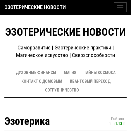
ЭЗОТЕРИЧЕСКИЕ НОВОСТИ
Toggl
navig
ЭЗОТЕРИЧЕСКИЕ НОВОСТИ
Саморазвитие | Эзотерические практики |
Магическое искусство | Сверхспособности
ДУХОВНЫЕ ФИНАНСЫ
МАГИЯ
ТАЙНЫ КОСМОСА
КОНТАКТ С ДОМОВЫМ
КВАНТОВЫЙ ПЕРЕХОД
СОТРУДНИЧЕСТВО
Эзотерика
Рейтинг
+1.13