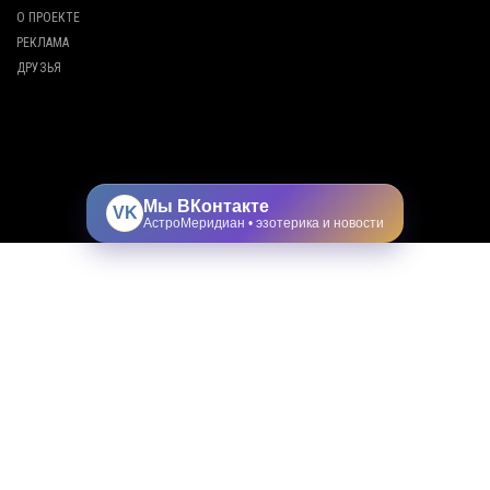
О ПРОЕКТЕ
РЕКЛАМА
ДРУЗЬЯ
Мы ВКонтакте
VK
АстроМеридиан • эзотерика и новости