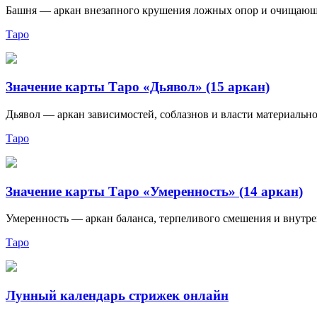
Башня — аркан внезапного крушения ложных опор и очищающего
Таро
Значение карты Таро «Дьявол» (15 аркан)
Дьявол — аркан зависимостей, соблазнов и власти материально
Таро
Значение карты Таро «Умеренность» (14 аркан)
Умеренность — аркан баланса, терпеливого смешения и внутрен
Таро
Лунный календарь стрижек онлайн