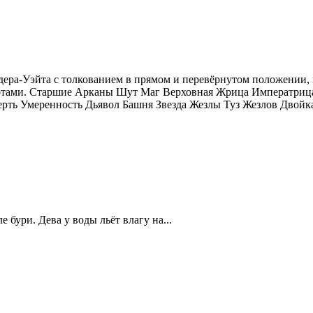
ра-Уэйта с толкованием в прямом и перевёрнутом положении, в л
картами. Старшие Арканы Шут Маг Верховная Жрица Императри
ь Умеренность Дьявол Башня Звезда Жезлы Туз Жезлов Двойка
 бури. Дева у воды льёт влагу на...