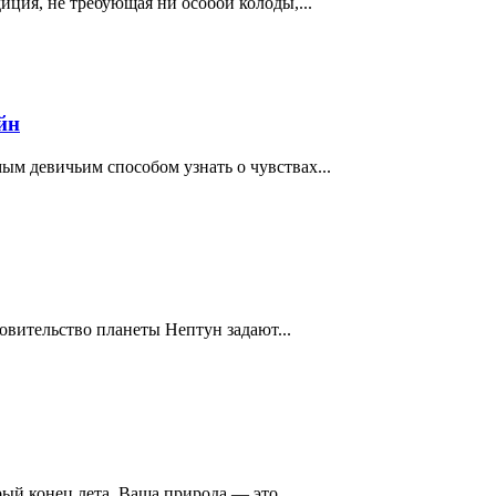
ция, не требующая ни особой колоды,...
йн
ым девичьим способом узнать о чувствах...
овительство планеты Нептун задают...
ый конец лета. Ваша природа — это...