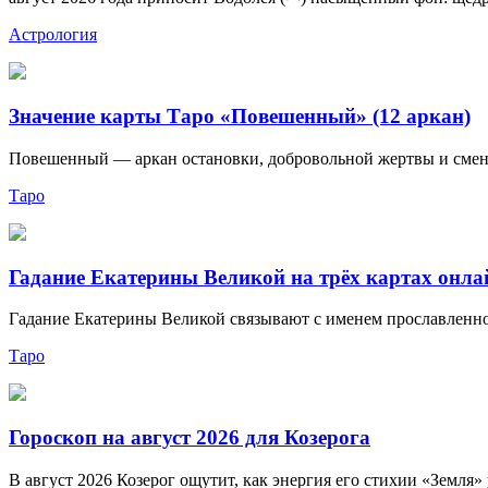
Астрология
Значение карты Таро «Повешенный» (12 аркан)
Повешенный — аркан остановки, добровольной жертвы и смены 
Таро
Гадание Екатерины Великой на трёх картах онла
Гадание Екатерины Великой связывают с именем прославленной
Таро
Гороскоп на август 2026 для Козерога
В август 2026 Козерог ощутит, как энергия его стихии «Земля» 