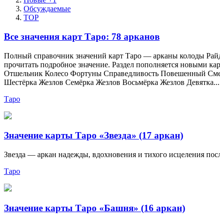
Обсуждаемые
TOP
Все значения карт Таро: 78 арканов
Полный справочник значений карт Таро — арканы колоды Райде
прочитать подробное значение. Раздел пополняется новыми 
Отшельник Колесо Фортуны Справедливость Повешенный Смерт
Шестёрка Жезлов Семёрка Жезлов Восьмёрка Жезлов Девятка...
Таро
Значение карты Таро «Звезда» (17 аркан)
Звезда — аркан надежды, вдохновения и тихого исцеления после
Таро
Значение карты Таро «Башня» (16 аркан)