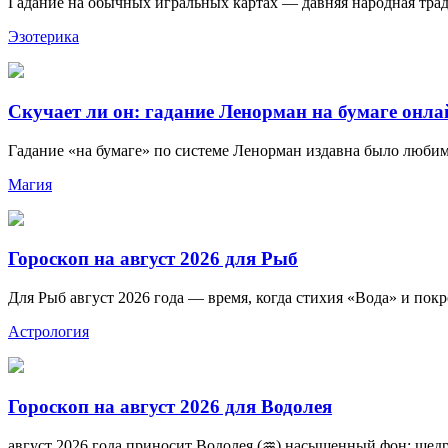
Гадание на обычных игральных картах — давняя народная тради
Эзотерика
Скучает ли он: гадание Ленорман на бумаге онла
Гадание «на бумаге» по системе Ленорман издавна было любим
Магия
Гороскоп на август 2026 для Рыб
Для Рыб август 2026 года — время, когда стихия «Вода» и покр
Астрология
Гороскоп на август 2026 для Водолея
август 2026 года приносит Водолея (♒) насыщенный фон: щедр