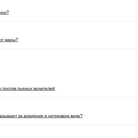
ицу?
 от жары?
ы против пьяных водителей
казывают за вождение в нетрезвом виде?