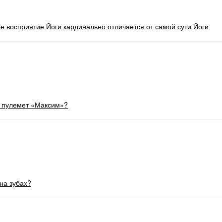
 восприятие Йоги кардинально отличается от самой сути Йоги
й пулемет «Максим»?
на зубах?