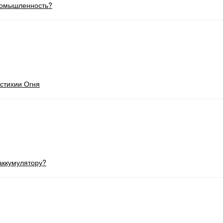
ромышленность?
стихии Огня
аккумулятору?