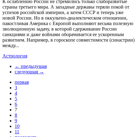
К ослаблению России не стремились только слаборазвитые
страны третьего мира. А западные державы теряли покой от
успехов российской империи, а затем СССР и теперь уже
новой России. Но в оккультно-диалектическом отношении,
пакостливая Америка с Европой выполняют весьма полезную
эволюционную задачу, в которой сдерживание России
санкциями и даже войнами оборачивается ее ускоренным
развитием. Например, в гороскопе совместимости (синастрии)
между...
Астрология
← предыдущая
следующая →
первая
3
4
5
6
7
8
9
10
11